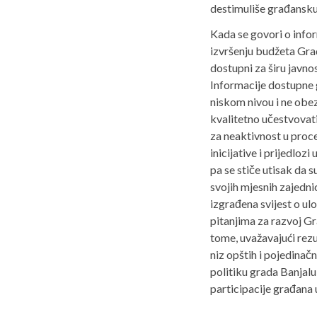
destimuliše građansku
Kada se govori o infor
izvršenju budžeta Gra
dostupni za širu javno
Informacije dostupne 
niskom nivou i ne obe
kvalitetno učestvovat
za neaktivnost u proce
inicijative i prijedloz
pa se stiče utisak da 
svojih mjesnih zajedni
izgrađena svijest o ul
pitanjima za razvoj Gr
tome, uvažavajući rezu
niz opštih i pojedinač
politiku grada Banjal
participacije građana