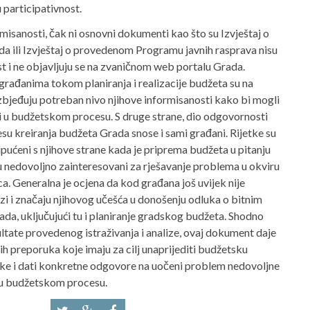
 participativnost.
misanosti, čak ni osnovni dokumenti kao što su Izvještaj o
da ili Izvještaj o provedenom Programu javnih rasprava nisu
st i ne objavljuju se na zvaničnom web portalu Grada.
građanima tokom planiranja i realizacije budžeta su na
zbjeđuju potreban nivo njihove informisanosti kako bi mogli
i u budžetskom procesu. S druge strane, dio odgovornosti
su kreiranja budžeta Grada snose i sami građani. Rijetke su
i upućeni s njihove strane kada je priprema budžeta u pitanju
su nedovoljno zainteresovani za rješavanje problema u okviru
ca. Generalna je ocjena da kod građana još uvijek nije
ozi i značaju njihovog učešća u donošenju odluka o bitnim
ada, uključujući tu i planiranje gradskog budžeta. Shodno
ltate provedenog istraživanja i analize, ovaj dokument daje
nih preporuka koje imaju za cilj unaprijediti budžetsku
uke i dati konkretne odgovore na uočeni problem nedovoljne
 u budžetskom procesu.