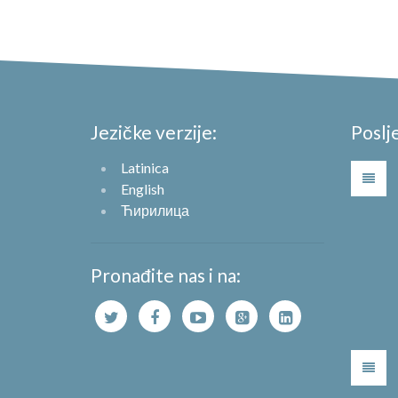
Jezičke verzije:
Poslj
Latinica
English
Ћирилица
Pronađite nas i na: