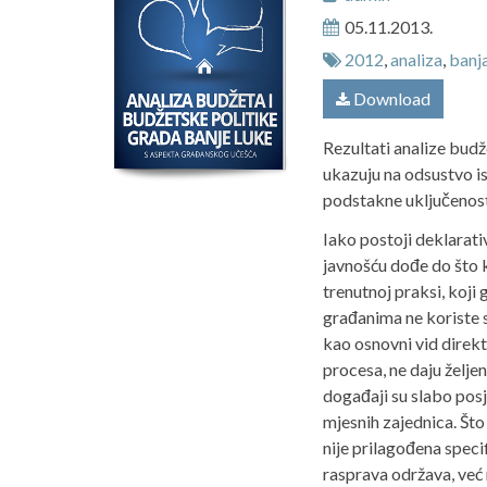
05.11.2013.
2012
,
analiza
,
banja
Download
Rezultati analize budž
ukazuju na odsustvo ist
podstakne uključenost
Iako postoji deklarat
javnošću dođe do što 
trenutnoj praksi, koj
građanima ne koriste s
kao osnovni vid dire
procesa, ne daju želje
događaji su slabo posj
mjesnih zajednica. Što
nije prilagođena speci
rasprava održava, već 