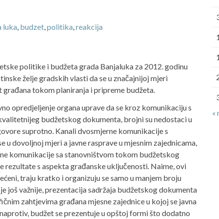
 luka
,
budzet
,
politika
,
reakcija
etske politike i budžeta grada Banjaluka za 2012. godinu
inske želje gradskih vlasti da se u značajnijoj mjeri
 građana tokom planiranja i pripreme budžeta.
ivno opredjeljenje organa uprave da se kroz komunikaciju s
« 
kvalitetnijeg budžetskog dokumenta, brojni su nedostaci u
i govore suprotno. Kanali dvosmjerne komunikacije s
e u dovoljnoj mjeri a javne rasprave u mjesnim zajednicama,
ktne komunikacije sa stanovništvom tokom budžetskog
ne rezultate s aspekta građanske uključenosti. Naime, ovi
ećeni, traju kratko i organizuju se samo u manjem broju
 je još važnije, prezentacija sadržaja budžetskog dokumenta
fičnim zahtjevima građana mjesne zajednice u kojoj se javna
naprotiv, budžet se prezentuje u opštoj formi što dodatno