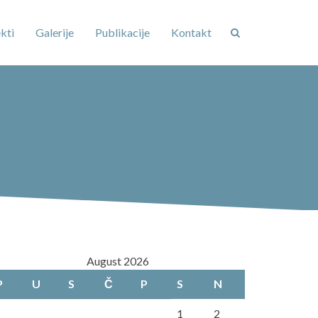
kti
Galerije
Publikacije
Kontakt
August 2026
P
U
S
Č
P
S
N
1
2