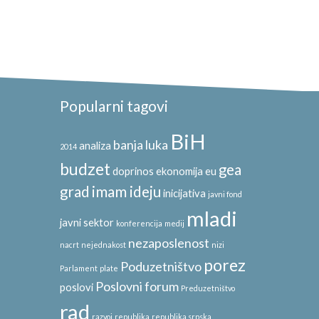
Popularni tagovi
BiH
banja luka
analiza
2014
budzet
gea
doprinos
ekonomija
eu
grad
imam ideju
inicijativa
javni fond
mladi
javni sektor
konferencija
medij
nezaposlenost
nacrt
nejednakost
nizi
porez
Poduzetništvo
Parlament
plate
Poslovni forum
poslovi
Preduzetništvo
rad
razvoj
republika
republika srpska