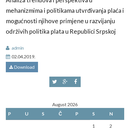
mehanizmima i politikama utvrđivanja plaća i
mogućnosti njihove primjene u razvijanju
održivih politika plata u Republici Srpskoj
admin
02.04.2019.
Download
August 2026
P
U
S
Č
P
S
N
1
2