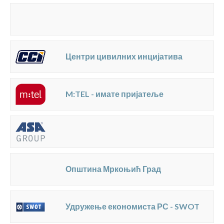
Центри цивилних инцијатива
M:TEL - имате пријатеље
Општина Мркоњић Град
Удружење економиста РС - SWOT