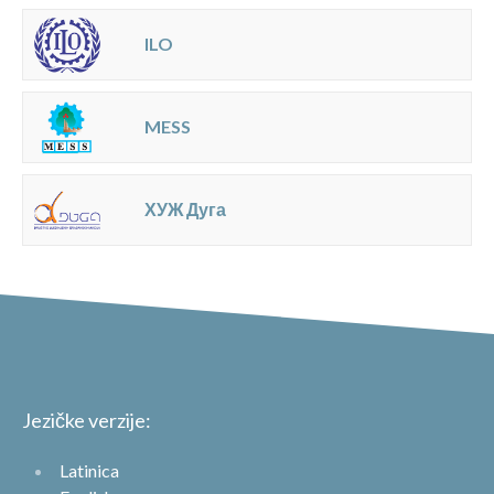
ILO
MESS
ХУЖ Дуга
Jezičke verzije:
Latinica