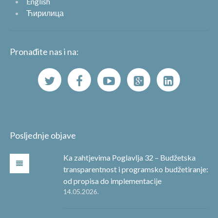
English
Ћирилица
Pronađite nas i na:
Posljednje objave
Ka zahtjevima Poglavlja 32 – Budžetska
transparentnost i programsko budžetiranje:
od propisa do implementacije
14.05.2026.