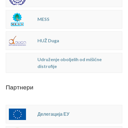
MESS
HUŽ Duga
Udruženje oboljelih od mišićne
distrofije
Партнери
Делегација ЕУ