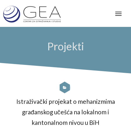
Projekti
Istraživački projekat o mehanizmima
građanskog učešća na lokalnom i
kantonalnom nivou u BiH