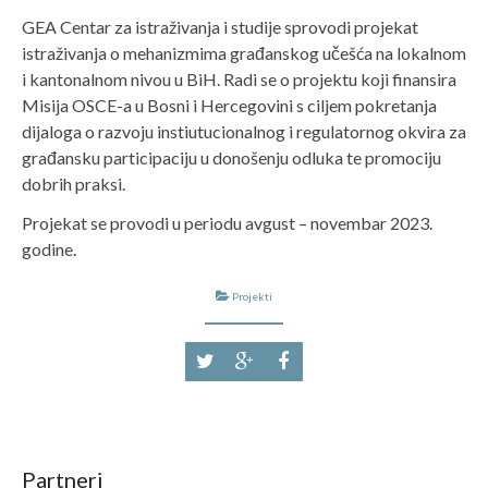
GEA Centar za istraživanja i studije sprovodi projekat
istraživanja o mehanizmima građanskog učešća na lokalnom
i kantonalnom nivou u BiH. Radi se o projektu koji finansira
Misija OSCE-a u Bosni i Hercegovini s ciljem pokretanja
dijaloga o razvoju instiutucionalnog i regulatornog okvira za
građansku participaciju u donošenju odluka te promociju
dobrih praksi.
Projekat se provodi u periodu avgust – novembar 2023.
godine.
Projekti
Partneri