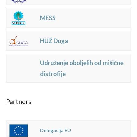
MESS
HUŽ Duga
Udruženje oboljelih od mišićne
distrofije
Partners
Delegacija EU