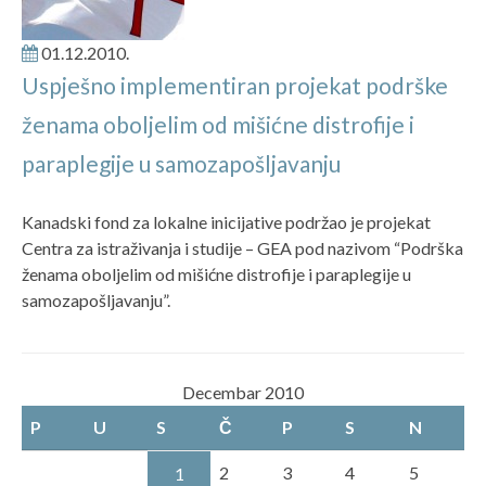
01.12.2010.
Uspješno implementiran projekat podrške
ženama oboljelim od mišićne distrofije i
paraplegije u samozapošljavanju
Kanadski fond za lokalne inicijative podržao je projekat
Centra za istraživanja i studije – GEA pod nazivom “Podrška
ženama oboljelim od mišićne distrofije i paraplegije u
samozapošljavanju”.
Decembar 2010
P
U
S
Č
P
S
N
2
3
4
5
1