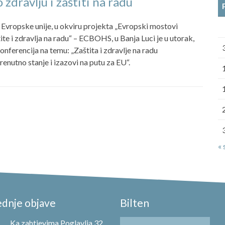
 zdravlju i zaštiti na radu
Evropske unije, u okviru projekta „Evropski mostovi
ite i zdravlja na radu“ – ECBOHS, u Banja Luci je u utorak,
nferencija na temu: „Zaštita i zdravlje na radu
renutno stanje i izazovi na putu za EU“.
« 
ednje objave
Bilten
Ka zahtjevima Poglavlja 32