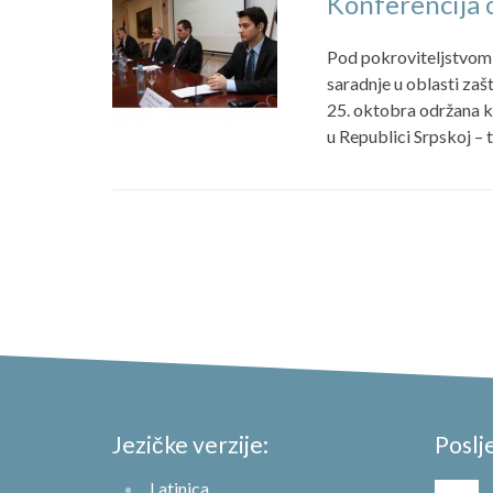
Konferencija o
Pod pokroviteljstvom 
saradnje u oblasti zašt
25. oktobra održana ko
u Republici Srpskoj – t
Jezičke verzije:
Poslj
Latinica