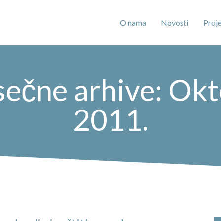
O nama
Novosti
Proje
ečne arhive: Ok
2011.