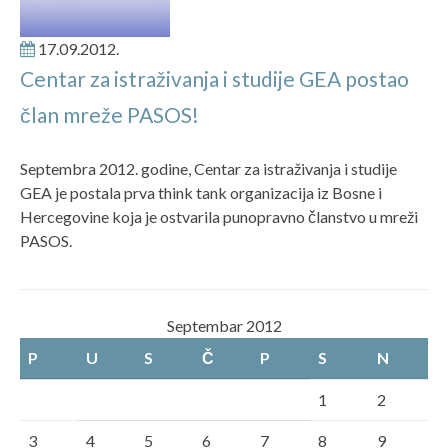
17.09.2012.
Centar za istraživanja i studije GEA postao
član mreže PASOS!
Septembra 2012. godine, Centar za istraživanja i studije
GEA je postala prva think tank organizacija iz Bosne i
Hercegovine koja je ostvarila punopravno članstvo u mreži
PASOS.
Septembar 2012
P
U
S
Č
P
S
N
1
2
3
4
5
6
7
8
9