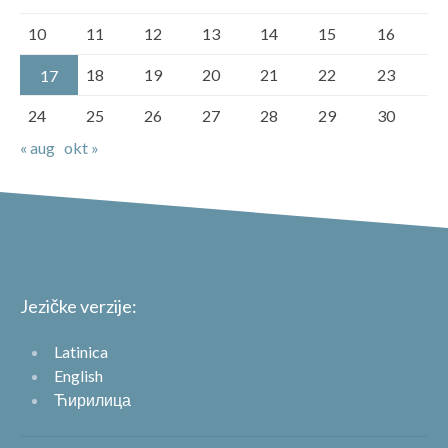
10
11
12
13
14
15
16
18
19
20
21
22
23
17
24
25
26
27
28
29
30
« aug
okt »
Jezičke verzije:
Latinica
English
Ћирилица