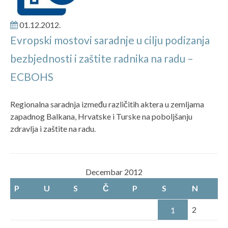
01.12.2012.
Evropski mostovi saradnje u cilju podizanja
bezbjednosti i zaštite radnika na radu –
ECBOHS
Regionalna saradnja između različitih aktera u zemljama
zapadnog Balkana, Hrvatske i Turske na poboljšanju
zdravlja i zaštite na radu.
Decembar 2012
P
U
S
Č
P
S
N
2
1