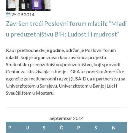
25.09.2014.
Završen treći Poslovni forum mladih: “Mladi
u preduzetništvu BiH: Ludost ili mudrost”
Kao i prethodne dvije godine, održan je Poslovni forum
mladih koji je organizovan kao završnica projekta
Studentsko preduzetništvo/poduzetništvo, koji sprovodi
Centar za istraživanja i studije – GEA uz podršku Američke
agencije za međunarodni razvoj (USAID), a u partnerstvu sa
Univerzitetom u Sarajevu, Univerzitetom u Banjoj Luci i
Sveučilištem u Mostaru.
Septembar 2014
P
U
S
Č
P
S
N