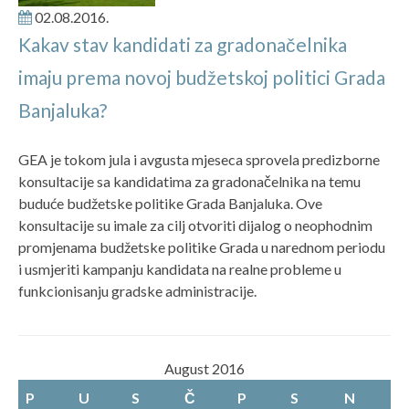
02.08.2016.
Kakav stav kandidati za gradonačelnika
imaju prema novoj budžetskoj politici Grada
Banjaluka?
GEA je tokom jula i avgusta mjeseca sprovela predizborne
konsultacije sa kandidatima za gradonačelnika na temu
buduće budžetske politike Grada Banjaluka. Ove
konsultacije su imale za cilj otvoriti dijalog o neophodnim
promjenama budžetske politike Grada u narednom periodu
i usmjeriti kampanju kandidata na realne probleme u
funkcionisanju gradske administracije.
August 2016
P
U
S
Č
P
S
N