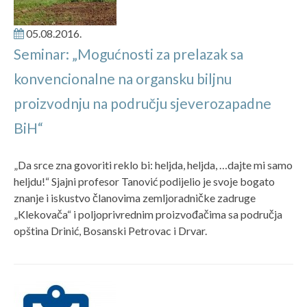
05.08.2016.
Seminar: „Mogućnosti za prelazak sa
konvencionalne na organsku biljnu
proizvodnju na području sjeverozapadne
BiH“
„Da srce zna govoriti reklo bi: heljda, heljda, …dajte mi samo
heljdu!“ Sjajni profesor Tanović podijelio je svoje bogato
znanje i iskustvo članovima zemljoradničke zadruge
„Klekovača“ i poljoprivrednim proizvođačima sa područja
opština Drinić, Bosanski Petrovac i Drvar.