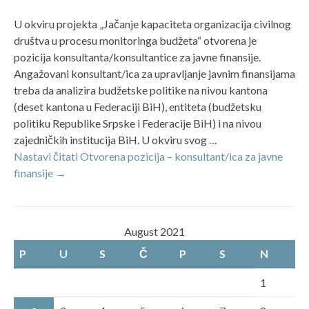
U okviru projekta „Jačanje kapaciteta organizacija civilnog
društva u procesu monitoringa budžeta“ otvorena je
pozicija konsultanta/konsultantice za javne finansije.
Angažovani konsultant/ica za upravljanje javnim finansijama
treba da analizira budžetske politike na nivou kantona
(deset kantona u Federaciji BiH), entiteta (budžetsku
politiku Republike Srpske i Federacije BiH) i na nivou
zajedničkih institucija BiH. U okviru svog …
Nastavi čitati
Otvorena pozicija – konsultant/ica za javne
finansije
→
August 2021
P
U
S
Č
P
S
N
1