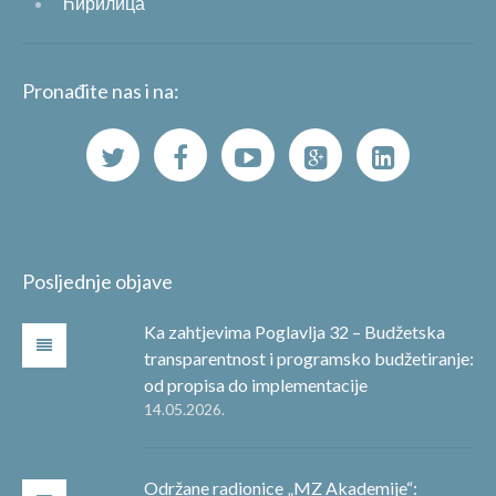
Ћирилица
Pronađite nas i na:
Posljednje objave
Ka zahtjevima Poglavlja 32 – Budžetska
transparentnost i programsko budžetiranje:
od propisa do implementacije
14.05.2026.
Održane radionice „MZ Akademije“: