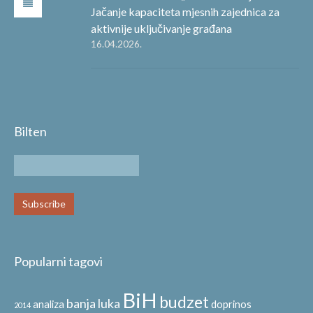
Jačanje kapaciteta mjesnih zajednica za
aktivnije uključivanje građana
16.04.2026.
Bilten
Popularni tagovi
BiH
budzet
banja luka
analiza
doprinos
2014