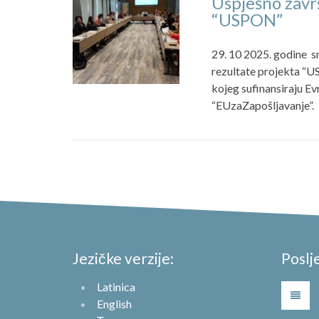
Uspješno zavr
“USPON”
29. 10 2025. godine sm
rezultate projekta “US
kojeg sufinansiraju E
“EUzaZapošljavanje”.
Jezičke verzije:
Poslj
Latinica
English