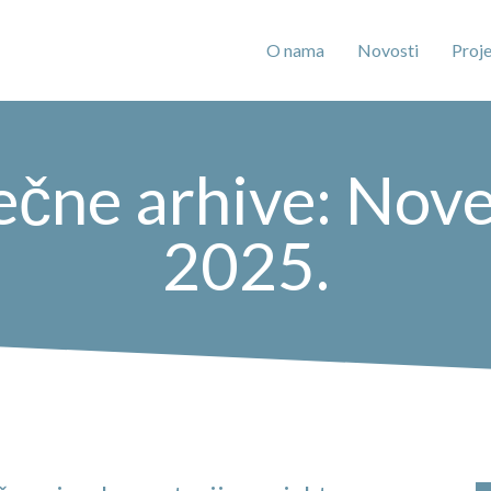
O nama
Novosti
Proje
ečne arhive: Nov
2025.