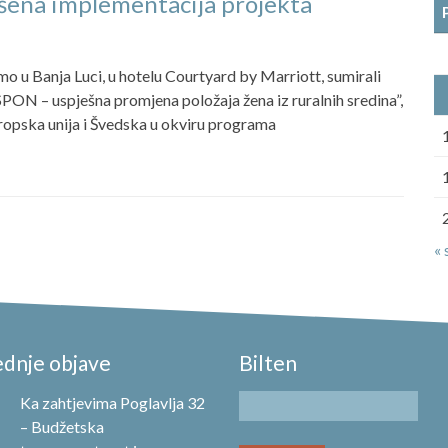
šena implementacija projekta
o u Banja Luci, u hotelu Courtyard by Marriott, sumirali
PON – uspješna promjena položaja žena iz ruralnih sredina”,
vropska unija i Švedska u okviru programa
« 
ednje objave
Bilten
Ka zahtjevima Poglavlja 32
– Budžetska