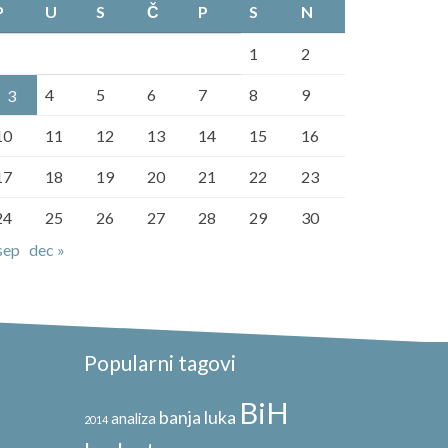
P
U
S
Č
P
S
N
1
2
4
5
6
7
8
9
3
10
11
12
13
14
15
16
17
18
19
20
21
22
23
24
25
26
27
28
29
30
sep
dec »
Popularni tagovi
BiH
banja luka
analiza
2014