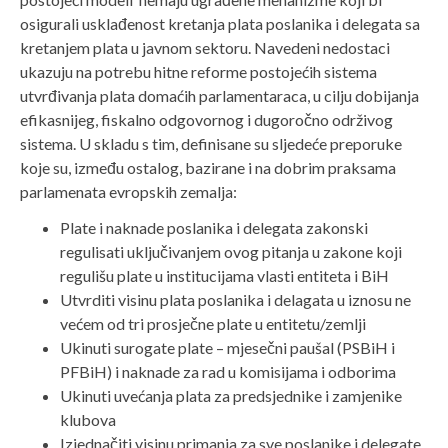
osigurali usklađenost kretanja plata poslanika i delegata sa
kretanjem plata u javnom sektoru. Navedeni nedostaci
ukazuju na potrebu hitne reforme postojećih sistema
utvrđivanja plata domaćih parlamentaraca, u cilju dobijanja
efikasnijeg, fiskalno odgovornog i dugoročno održivog
sistema. U skladu s tim, definisane su sljedeće preporuke
koje su, između ostalog, bazirane i na dobrim praksama
parlamenata evropskih zemalja:
Plate i naknade poslanika i delegata zakonski
regulisati uključivanjem ovog pitanja u zakone koji
regulišu plate u institucijama vlasti entiteta i BiH
Utvrditi visinu plata poslanika i delagata u iznosu ne
većem od tri prosječne plate u entitetu/zemlji
Ukinuti surogate plate – mjesečni paušal (PSBiH i
PFBiH) i naknade za rad u komisijama i odborima
Ukinuti uvećanja plata za predsjednike i zamjenike
klubova
Izjednačiti visinu primanja za sve poslanike i delegate