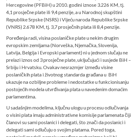
Hercegovine (PFBiH) u 2010. godini iznose 3.226 KM, tj.
4,1 prosječne plate ili 9,4 penzije, a u Narodnoj skupštini
Republike Srpske (NSRS) i Vijeću naroda Republike Srpske
(VNRS) 2.678 KM, tj. 3,7 prosječnih plata ili 8,4 penzije.
Poređenja radi, visina poslaničke plate u nekim drugim
evropskim zemljama (Norveška, Njemačka, Slovenija,
Latvija, Belgija i Evropski parlament) ni u jednom slučaju ne
prelazi iznos od 3 prosječne plate, uključujući i susjede BiH –
Srbiju i Hrvatsku. Ovakav nesrazmjer između visine
poslaničkih plata i životnog standarda građana u BiH
ukazuje na ozbiljne probleme i nedostatke u funkcionisanju
postojećih modela utvrđivanja plata u navedenim domaćim
parlamentima.
U sadašnjim modelima, ključnu ulogu u procesu odlučivanja
o visini plata imaju administrativne komisije parlamenata čiji
članovi su sami poslanici i delegati, što znači da poslanici i
delegati sami odlučuju o svojim platama. Pored toga,
postojeći modeli nemaju ugrađene mehanizme koji bi