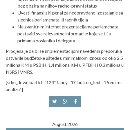
bez obzira na njihov radno-pravni status
Uvesti finansijski penal za neopravdano izostajanje sa
sjednica parlamenata ili radnih tijela
Na zvaničnim internet prezentacijama parlamenata
postaviti sve relevantne informacije koje se tiču
primanja poslanika i delegata.
Procjena je da bi se implementacijom navedenih preporuka
ostvarile budžetske uštede u minimalnom iznosu od oko 2,5
miliona KM u PSBiH, 1,4 miliona KM u PFBiH i 0,3 miliona u
NSRS i VNRS.
[sdm_download id=”123” fancy=”0” button_text=”Preuzmi
analizu”]
August 2026