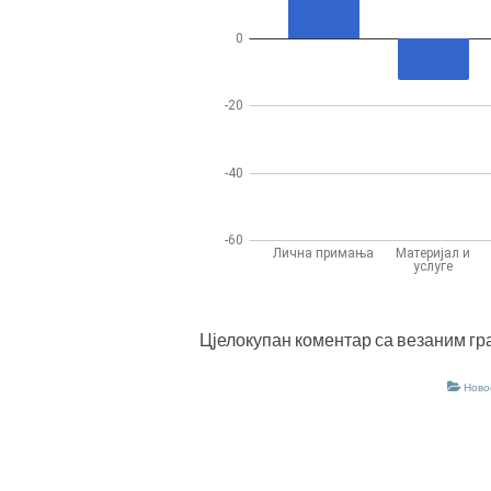
Цјелокупан коментар са везаним гр
Ново