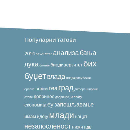
Популарни тагови
анализа
бања
2014
newsletter
бих
лука
биодиверзитет
билтен
буџет
влада
влада републике
град
геа
водич
српске
диференциране
допринос
стопе
допринос на плату
еу
запошљавање
економија
млади
имам идеју
нацрт
незапосленост
нижи
пдв