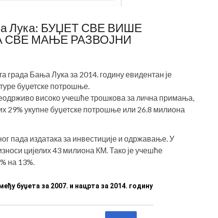
ања Лука: БУЏЕТ СВЕ ВИШЕ
А СВЕ МАЊЕ РАЗВОЈНИ
а града Бања Лука за 2014. годину евидентан је
туре буџетске потрошње.
неодрживо високо учешће трошкова за лична примања,
елих 29% укупне буџетске потрошње или 26.8 милиона
ног пада издатака за инвестиције и одржавање. У
износи цијелих 43 милиона КМ. Тако је учешће
1% на 13%.