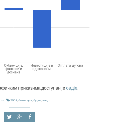
афичким приказима доступан је
овдје
.
сти
2014
,
бања лука
,
буџет
,
нацрт