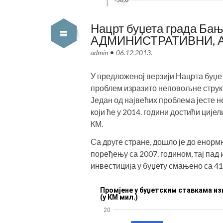
Нацрт буџета града Б
АДМИНИСТРАТИВНИ, 
•
admin
06.12.2013.
У предложеној верзији Нацрта буџет
проблем изразито неповољне струк
Један од највећих проблема јесте 
који ће у 2014. години достићи циј
КМ.
Са друге стране, дошло је до енорм
поређењу са 2007. годином, тај пад 
инвестиција у буџету смањено са 4