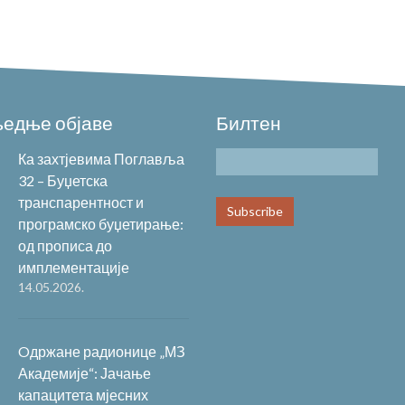
едње објаве
Билтен
Ка захтјевима Поглавља
32 – Буџетска
транспарентност и
програмско буџетирање:
од прописа до
имплементације
14.05.2026.
Oдржане радионице „МЗ
Академије“: Јачање
капацитета мјесних