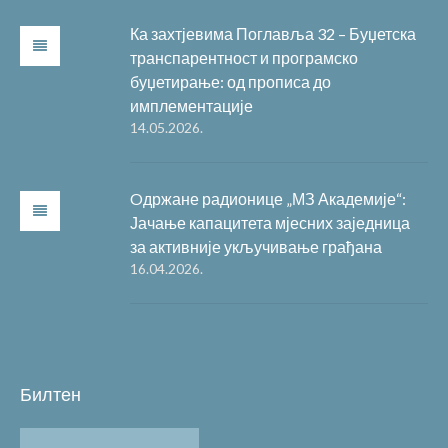
Ка захтјевима Поглавља 32 – Буџетска
транспарентност и програмско
буџетирање: од прописа до
имплементације
14.05.2026.
Oдржане радионице „МЗ Академије“:
Јачање капацитета мјесних заједница
за активније укључивање грађана
16.04.2026.
Билтен