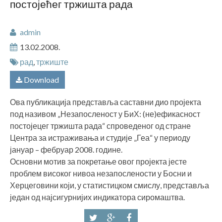
постојећег тржишта рада
admin
13.02.2008.
рад
,
тржиште
Download
Ова публикација представља саставни дио пројекта
под називом „Незапосленост у БиХ: (не)ефикасност
постојецег тржишта рада“ спроведеног од стране
Центра за истраживања и студије „Геа“ у периоду
јануар – фебруар 2008. године.
Основни мотив за покретање овог пројекта јесте
проблем високог нивоа незапослености у Босни и
Херцеговини који, у статистицком смислу, представља
један од најсигурнијих индикатора сиромаштва.