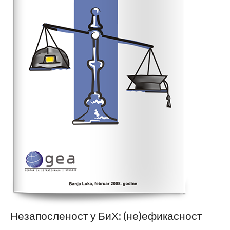
Незапосленост у БиХ: (не)ефикасност