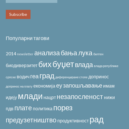
Популарни тагови
анализа
бања лука
2014
newsletter
билтен
буџет
бих
влада
биодиверзитет
влада републике
град
геа
водич
допринос
српске
диференциране стопе
еу
запошљавање
економија
имам
допринос на плату
млади
незапосленост
идеју
нацрт
нижи
порез
плате
пдв
политика
рад
предузетништво
продуктивност