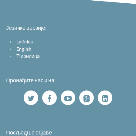
Језичке верзије:
Latinica
English
Ћирилица
Пронађите нас и на:
Посљедње објаве