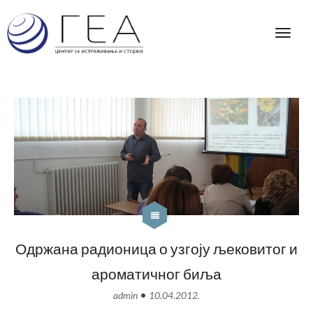
Одржана радионица о узгоју љековитог и
ароматичног биља
•
admin
10.04.2012.