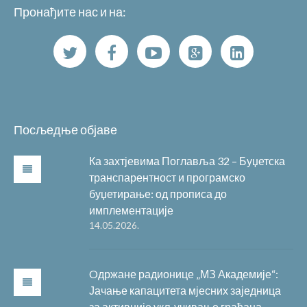
Пронађите нас и на:
Посљедње објаве
Ка захтјевима Поглавља 32 – Буџетска
транспарентност и програмско
буџетирање: од прописа до
имплементације
14.05.2026.
Oдржане радионице „МЗ Академије“:
Јачање капацитета мјесних заједница
за активније укључивање грађана