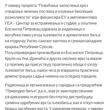
У оквиру пројекта “Повећање запослења кроз
отварање зелених послова и очување биолошке
разноликости” који финансира ЕУ а имплементира
ГЕА – Центар за истраживања и студије, у општини
Босански Петровац одржана је радионица о
могућностима узгоја љековитог и ароматичног биља
на подручју Унско-санског кантона и сјеверозападних
крајева Републике Српске.
Пољопривредни произвођачи из Босанског Петровца,
Крупе на Уни, Дринића и других околних мјеста имали
су прилику да присуствују практичној обуци о узгоју
љековитог биља, након чега је извршена практична
демонстрација садње невена на огледној парцели.
Радионица је организована у сарадњи са предузећем
“Природно биље” д.о.о., које је заинтересованим
узгајивачима осигурало бесплатну дистрибуцију
сјемена одређених врста љекобиља, као и откуп након
брања засађених врста. У наредном периоду, у оквиру