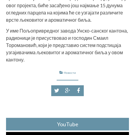
овог пројекта, биће засађено још најмање 15 дунума
огледних парцела на којима ће се узгајати различите
врсте љековитог и ароматичног биља.
У име Пољопривредног завода Унско-санског кантона,
радионици је присуствовао и господин Смаил
Торомановић, који је представио систем подстицаја
узгајивачима љековитог и ароматичног биља у овом
кантону.
Новости
YouTube