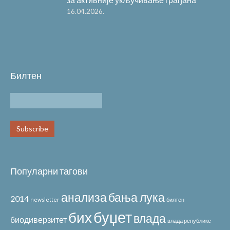
16.04.2026.
Билтен
Популарни тагови
анализа
бања лука
2014
newsletter
билтен
буџет
бих
влада
биодиверзитет
влада републике