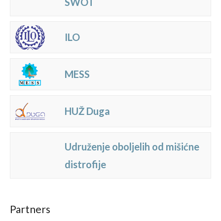
SWOT
ILO
MESS
HUŽ Duga
Udruženje oboljelih od mišićne
distrofije
Partners