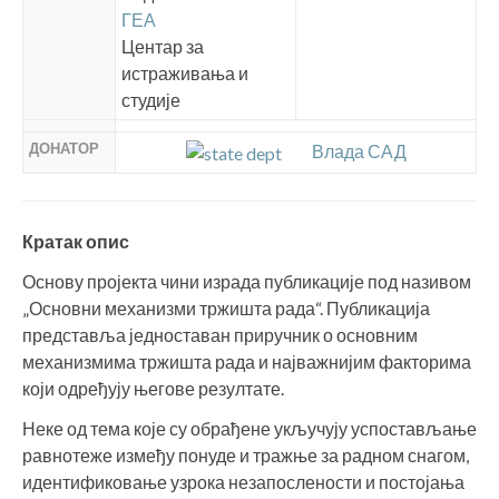
ГЕА
Центар за
истраживања и
студије
ДОНАТОР
Влада САД
Кратак опис
Основу пројекта чини израда публикације под називом
„Основни механизми тржишта рада“. Публикација
представља једноставан приручник о основним
механизмима тржишта рада и најважнијим факторима
који одређују његове резултате.
Неке од тема које су обрађене укључују успостављање
равнотеже између понуде и тражње за радном снагом,
идентификовање узрока незапослености и постојања