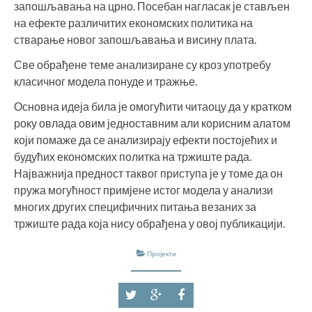
запошљавања на црно. Посебан нагласак је стављен
на ефекте различитих економских политика на
стварање новог запошљавања и висину плата.
Све обрађене теме анализиране су кроз употребу
класичног модела понуде и тражње.
Основна идеја била је омогућити читаоцу да у кратком
року овлада овим једноставним али корисним алатом
који помаже да се анализирају ефекти постојећих и
будућих економских политка на тржиште рада.
Најважнија предност таквог приступа је у томе да он
пружа могућност примјене истог модела у анализи
многих других специфичних питања везаних за
тржиште рада која нису обрађена у овој публикацији.
Пројекти