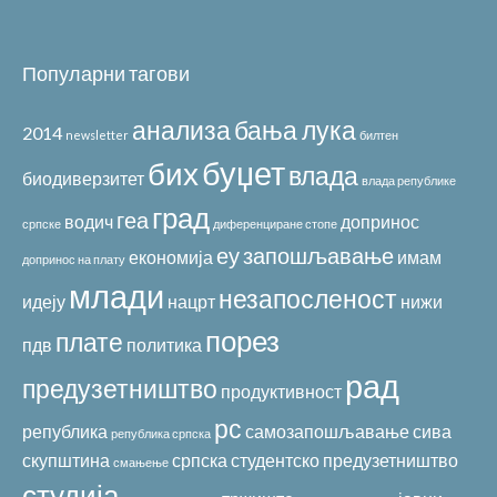
Популарни тагови
анализа
бања лука
2014
newsletter
билтен
буџет
бих
влада
биодиверзитет
влада републике
град
геа
водич
допринос
српске
диференциране стопе
еу
запошљавање
економија
имам
допринос на плату
млади
незапосленост
идеју
нацрт
нижи
порез
плате
пдв
политика
рад
предузетништво
продуктивност
рс
република
самозапошљавање
сива
република српска
скупштина
српска
студентско предузетништво
смањење
студија