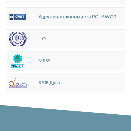
Удружење економиста РС - SWOT
ILO
MESS
ХУЖ Дуга