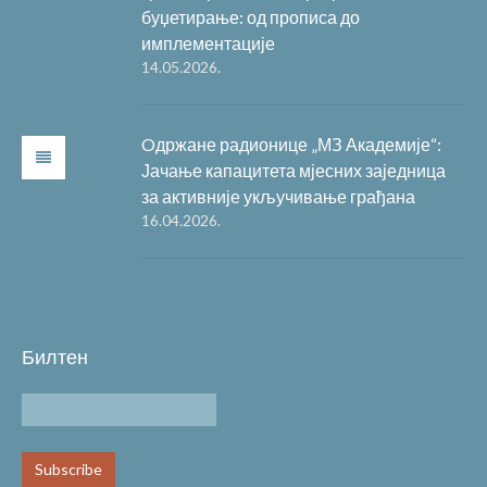
буџетирање: од прописа до
имплементације
14.05.2026.
Oдржане радионице „МЗ Академије“:
Јачање капацитета мјесних заједница
за активније укључивање грађана
16.04.2026.
Билтен