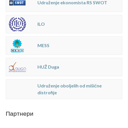
Udruženje ekonomista RS SWOT
ILO
MESS
HUŽ Duga
Udruženje oboljelih od mišićne
distrofije
Партнери