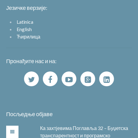
Језичке верзије:
Latinica
English
Ћирилица
Пронађите нас и на:
Посљедње објаве
Ка захтјевима Поглавља 32 – Буџетска
транспарентност и програмско