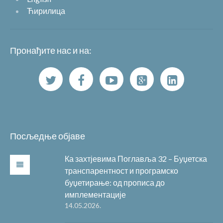
Ћирилица
Пронађите нас и на:
Посљедње објаве
Ка захтјевима Поглавља 32 – Буџетска
транспарентност и програмско
буџетирање: од прописа до
имплементације
14.05.2026.