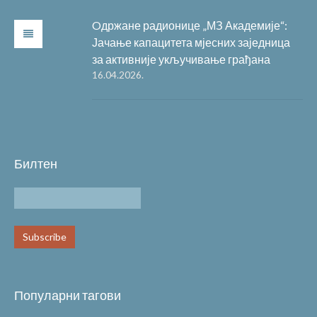
Oдржане радионице „МЗ Академије“:
Јачање капацитета мјесних заједница
за активније укључивање грађана
16.04.2026.
Билтен
Популарни тагови