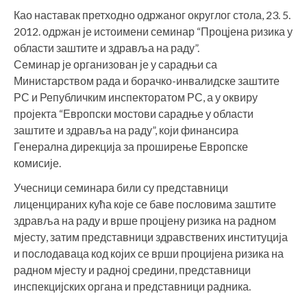
Као наставак претходно одржаног округлог стола, 23. 5.
2012. одржан је истоимени семинар “Процјена ризика у
области заштите и здравља на раду”.
Семинар је организован је у сарадњи са
Министарством рада и борачко-инвалидске заштите
РС и Републичким инспекторатом РС, а у оквиру
пројекта “Европски мостови сарадње у области
заштите и здравља на раду”, који финансира
Генерална дирекција за проширење Европске
комисије.
Учесници семинара били су представници
лиценцираних кућа које се баве пословима заштите
здравља на раду и врше процјену ризика на радном
мјесту, затим представници здравствених институција
и послодаваца код којих се врши процијена ризика на
радном мјесту и радној средини, представници
инспекцијских органа и представници радника.