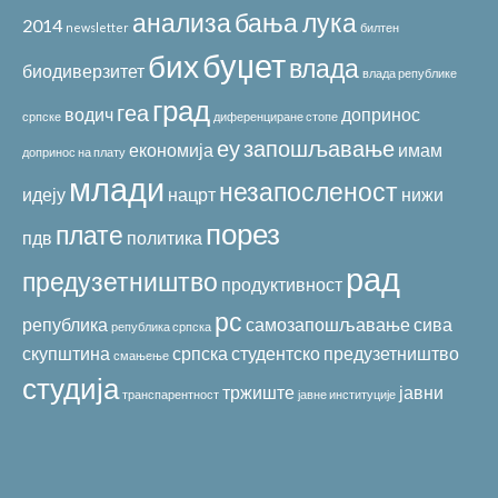
анализа
бања лука
2014
newsletter
билтен
буџет
бих
влада
биодиверзитет
влада републике
град
геа
водич
допринос
српске
диференциране стопе
еу
запошљавање
економија
имам
допринос на плату
млади
незапосленост
идеју
нацрт
нижи
порез
плате
пдв
политика
рад
предузетништво
продуктивност
рс
република
самозапошљавање
сива
република српска
скупштина
српска
студентско предузетништво
смањење
студија
тржиште
јавни
транспарентност
јавне институције