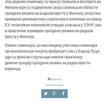
Још једном семинару су присуствовали и експерти из
Финске који су подијелили своја сазнања из области
процјене ризика на радном мјесту у Финској, искуства
примјене релевантних стратегија и политика на нивоу
ЕУ, позитивне економске утицаје улагања у ЗЗНР, као
и практичне примјере процјене ризика на радном
мјесту у Финској.
Након семинара, за неколицину учесника семинара
организована је посјета фабрици Celex у Бањој Луци,
гдје су фински стручњаци извели практичну
демонстрацију процјене ризика за радно мјесто
вариоца.
Новости