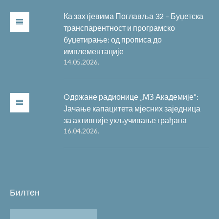
Ка захтјевима Поглавља 32 – Буџетска
транспарентност и програмско
буџетирање: од прописа до
имплементације
14.05.2026.
Oдржане радионице „МЗ Академије“:
Јачање капацитета мјесних заједница
за активније укључивање грађана
16.04.2026.
Билтен