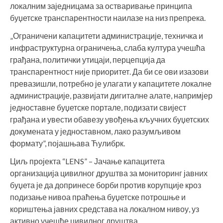
локалним заједницама за остваривање принципа
буџетске транспарентности наилазе на низ препрека.
„Ограничени капацитети администрације, техничка и
инфраструктурна ограничења, слаба култура учешћа
грађана, политички утицаји, перцепција да
транспарентност није приоритет. Да би се ови изазови
превазишли, потребно је улагати у капацитете локалне
администрације, развијати дигиталне алате, напримјер
једноставне буџетске портале, подизати свијест
грађана и увести обавезу увођења кључних буџетских
докумената у једноставном, лако разумљивом
формату”, појашњава Ћулибрк.
Циљ пројекта “LENS” – Јачање капацитета
организација цивилног друштва за мониторинг јавних
буџета је да допринесе борби против корупције кроз
подизање нивоа праћења буџетске потрошње и
кориштења јавних средстава на локалном нивоу, уз
активно учешће цивилног друштва.