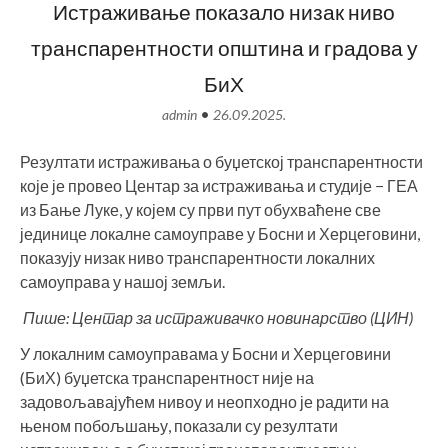
Истраживање показало низак ниво
транспарентности општина и градова у
БиХ
•
admin
26.09.2025.
Резултати истраживања о буџетској транспарентности
које је провео Центар за истраживања и студије − ГЕА
из Бање Луке, у којем су први пут обухваћене све
јединице локалне самоуправе у Босни и Херцеговини,
показују низак ниво транспарентности локалних
самоуправа у нашој земљи.
Пише: Центар за истраживачко новинарство (ЦИН)
У локалним самоуправама у Босни и Херцеговини
(БиХ) буџетска транспарентност није на
задовољавајућем нивоу и неопходно је радити на
њеном побољшању, показали су резултати