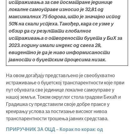
истраживања за све посматране јединице
локалне самоуправе износио је 32,81 од
максималних 75 бодова, што је значајно испод
50% на скали успјеха. Такођер, када се узме у
обзир да су резултати глобалног
истраживања о отворености буџета у БиХ за
2023. годину имали индекс од свега 28,
евидентно је да је ниво информисаности
јавности о буџетским процесима низак.
На овом догађају представљено је свеобухватно
истраживање о буџетској транспарентности које први
пут обухвата све јединице локалне самоуправе у
нашој земљи. Током округлог стола градови Бихаћ и
Градишка су представили своје добре праксе у
креирању услова за постизање високог нивоа
транспарентности трошења јавних средстава.
ПРИРУЧНИК ЗА ОЦД – Корак по корак: од