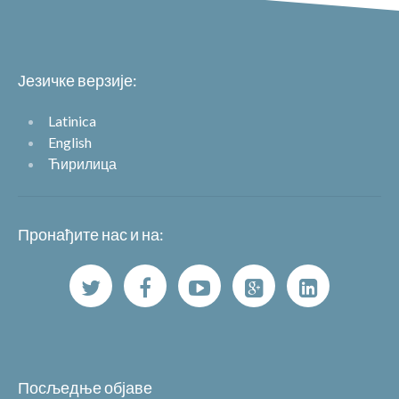
Језичке верзије:
Latinica
English
Ћирилица
Пронађите нас и на:
Посљедње објаве