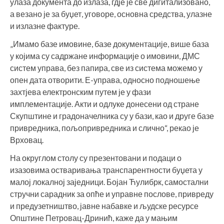
улаза документа до излаза, гд‌је је све дигитализовано,
а везано је за буџет, уговоре, основна средства, улазне
и излазне фактуре.
„Имамо базе имовине, базе документације, више база
у којима су садржане информације о имовини, ДМС
систем управа, без папира, све из система можемо у
опен дата отворити. Е-управа, односно подношење
захтјева електронским путем је у фази
имплементације. Акти и одлуке донесени од стране
Скупштине и градоначелника су у бази, као и друге базе
привредника, пољопривредника и слично“, рекао је
Врховац.
На округлом столу су презентовани и подаци о
изазовима остваривања транспарентности буџета у
малој локалној заједници. Бојан Ћулибрк, самостални
стручни сарадник за опће и управне послове, привреду
и предузетништво, јавне набавке и људске ресурсе
Општине Петровац-Дринић, каже да у мањим