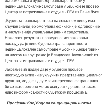
истраживања о буџетској транспарентности у
јединицама локалне самоуправе у БиХ које је провео
Центар за истраживања и студије – ГЕА из Бање Луке.
„Буџетска транспарентност на локалном нивоу има
кључан значај јер омогућава ефикасније, одговорније
и инклузивније управљање јавним средствима.
Нажалост, резултати проведеног истраживања
показују да је ниво буџетске транспарентности
јединица локалне самоуправе у Босни и Херцеговини
на ниском нивоу“, рекао је Владислав Јаковљевић из
Центра за истраживања и студије – ГЕА.
Јаковљевић додаје да је у буџетске процесе
неопходно активније укључити представнике цивилног
друштва, медије и друге заинтересоване стране како
би се истовремено могао осигурати довољно висок
ниво информисаности о буџетским процесима.
Просјечан број бодова евидентиран током