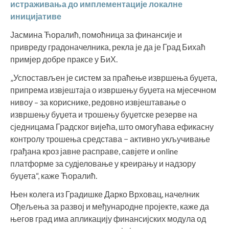
истраживања до имплементације локалне
иницијативе
Јасмина Ћоралић, помоћница за финансије и
привреду градоначелника, рекла је да је Град Бихаћ
примјер добре праксе у БиХ.
„Успостављен је систем за праћење извршења буџета,
припрема извјештаја о извршењу буџета на мјесечном
нивоу – за кориснике, редовно извјештавање о
извршењу буџета и трошењу буџетске резерве на
сједницама Градског вијећа, што омогућава ефикасну
контролу трошења средстава − активно укључивање
грађана кроз јавне расправе, савјете и online
платформе за суд‌јеловање у креирању и надзору
буџета“, каже Ћоралић.
Њен колега из Градишке Дарко Врховац, начелник
Ођељења за развој и међународне пројекте, каже да
његов град има апликацију финансијских модула од