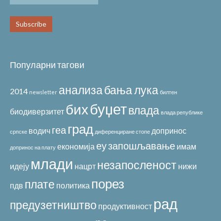
Популарни тагови
анализа
бања лука
2014
newsletter
билтен
буџет
бих
влада
биодиверзитет
влада републике
град
геа
водич
допринос
српске
диференциране стопе
еу
запошљавање
економија
имам
допринос на плату
млади
незапосленост
идеју
нацрт
нижи
порез
плате
пдв
политика
рад
предузетништво
продуктивност