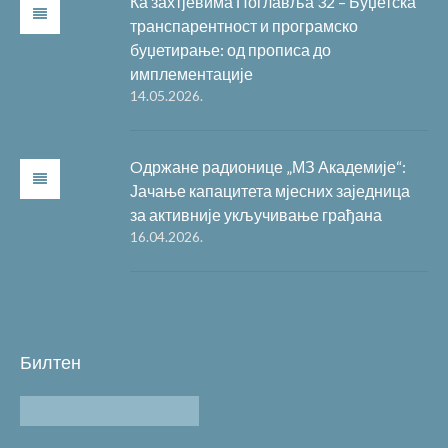
Ка захтјевима Поглавља 32 – Буџетска
транспарентност и програмско
буџетирање: од прописа до
имплементације
14.05.2026.
Oдржане радионице „МЗ Академије“:
Јачање капацитета мјесних заједница
за активније укључивање грађана
16.04.2026.
Билтен