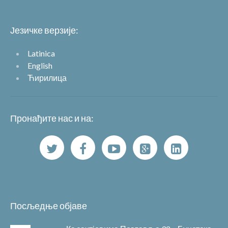
Језичке верзије:
Latinica
English
Ћирилица
Пронађите нас и на:
Посљедње објаве