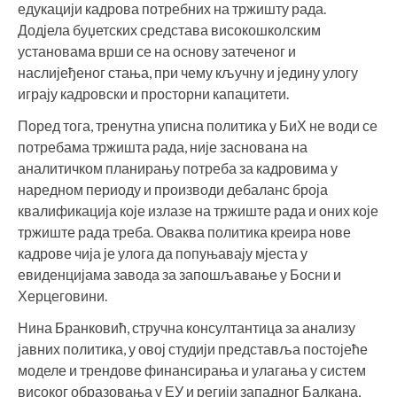
едукацији кадрова потребних на тржишту рада.
Додјела буџетских средстава високошколским
установама врши се на основу затеченог и
наслијеђеног стања, при чему кључну и једину улогу
играју кадровски и просторни капацитети.
Поред тога, тренутна уписна политика у БиХ не води се
потребама тржишта рада, није заснована на
аналитичком планирању потреба за кадровима у
наредном периоду и производи дебаланс броја
квалификација које излазе на тржиште рада и оних које
тржиште рада треба. Оваква политика креира нове
кадрове чија је улога да попуњавају мјеста у
евиденцијама завода за запошљавање у Босни и
Херцеговини.
Нина Бранковић, стручна консултантица за анализу
јавних политика, у овој студији представља постојеће
моделе и трендове финансирања и улагања у систем
високог образовања у ЕУ и регији западног Балкана,