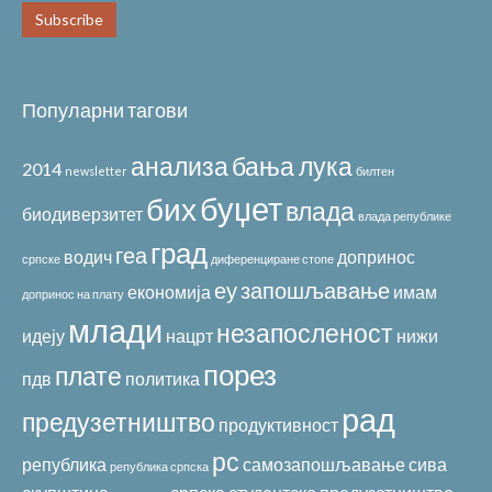
Популарни тагови
анализа
бања лука
2014
newsletter
билтен
буџет
бих
влада
биодиверзитет
влада републике
град
геа
водич
допринос
српске
диференциране стопе
еу
запошљавање
економија
имам
допринос на плату
млади
незапосленост
идеју
нацрт
нижи
порез
плате
пдв
политика
рад
предузетништво
продуктивност
рс
република
самозапошљавање
сива
република српска