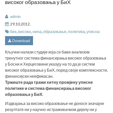
високог образовања у БиХ
admin
29.10.2012.
бих
,
високо
,
нина
,
образовање
,
политика
,
уписна
Download
Кључни налази студије која се бави анализом
тренутног система финансирања високог образовања
у Босни и Херцеговини указују на то да је систем
високог образовања у БиХ, поред своје комплексности,
финансијски неефикасан.
Тржиште рада тражи хитну промјену уписне
политике и система финансирања високог
образовања у БиХ.
Издвајања за високо образовање не доносе значајне
резултате ни у научно-истраживачком дијелу ни у