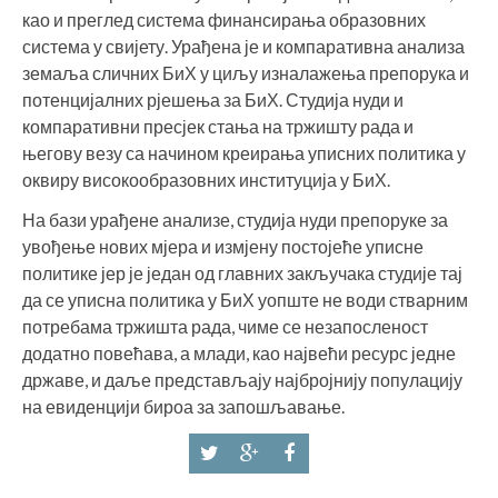
као и преглед система финансирања образовних
система у свијету. Урађена је и компаративна анализа
земаља сличних БиХ у циљу изналажења препорука и
потенцијалних рјешења за БиХ. Студија нуди и
компаративни пресјек стања на тржишту рада и
његову везу са начином креирања уписних политика у
оквиру високообразовних институција у БиХ.
На бази урађене анализе, студија нуди препоруке за
увођење нових мјера и измјену постојеће уписне
политике јер је један од главних закључака студије тај
да се уписна политика у БиХ уопште не води стварним
потребама тржишта рада, чиме се незапосленост
додатно повећава, а млади, као највећи ресурс једне
државе, и даље представљају најбројнију популацију
на евиденцији бироа за запошљавање.