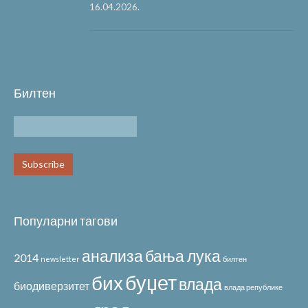
16.04.2026.
Билтен
Популарни тагови
анализа
бања лука
2014
newsletter
билтен
буџет
бих
влада
биодиверзитет
влада републике