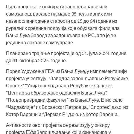
Циљ пројекта је осигурати запошљавање или
самозапошљавање најмање 35 неактивних или
незапослених жена старости од 15 до 64 година из
руралних средина подручја које обухвата филијала
Бања Лука Завода за запошљавање РС, а то је 13
јединица локалне самоуправе.
Планирано трајање пројекта је од 01. јула 2024. године
до 31. октобра 2025. године.
Поред Удружења ГЕА из Бања Луке, у имплементацији
пројекта учествују: “Завод за запошљавање Републике
Српске”, “Унија послодаваца Републике Српске”,
“Центар за образовање одраслих Бања Лука”,
“Пољопривредни факултет” из Бања Луке, Етно село
“Чардаклије” из Босанског Петровца, “Спортек” д.о.о. из
Котор Вароши и “Дермал Р” д.о.о. из Котор Вароши.
Активности овог пројекта се реализују у оквиру
пројекта ЕУзаЗапошљавање којји финансирају