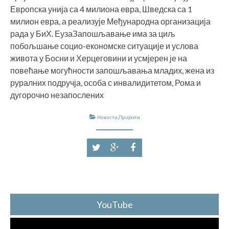
Европска унија са 4 милиона евра, Шведска са 1
милион евра, а реализује Међународна организација
рада у БиХ. ЕузаЗапошљавање има за циљ
побољшање социо-економске ситуације и услова
живота у Босни и Херцеговини и усмјерен је на
повећање могућности запошљавања младих, жена из
руралних подручја, особа с инвалидитетом, Рома и
дугорочно незапослених
Новости
,
Пројекти
YouTube