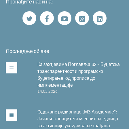
Пронађите нас и на:
Посљедње објаве
Ка захтјевима Поглавља 32 – Буџетска
транспарентност и програмско
буџетирање: од прописа до
имплементације
14.05.2026.
Oдржане радионице „МЗ Академије“:
Јачање капацитета мјесних заједница
за активније укључивање грађана