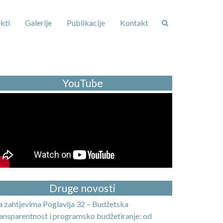
kti
Galerije
Publikacije
Kontakt
YouTube
Druge novosti
a zahtjevima Poglavlja 32 – Budžetska
ransparentnost i programsko budžetiranje: od