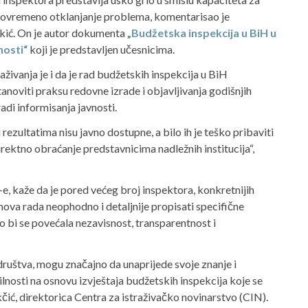
avovremeno otklanjanje problema, komentarisao je
kić. On je autor dokumenta
„Budžetska inspekcija u BiH u
nosti“
koji je predstavljen učesnicima.
živanja je i da je rad budžetskih inspekcija u BiH
noviti praksu redovne izrade i objavljivanja godišnjih
adi informisanja javnosti.
ezultatima nisu javno dostupne, a bilo ih je teško pribaviti
irektno obraćanje predstavnicima nadležnih institucija“,
e, kaže da je pored većeg broj inspektora, konkretnijih
anova rada neophodno i detaljnije propisati specifične
 bi se povećala nezavisnost, transparentnost i
 društva, mogu značajno da unaprijede svoje znanje i
lnosti na osnovu izvještaja budžetskih inspekcija koje se
kčić, direktorica Centra za istraživačko novinarstvo (CIN).