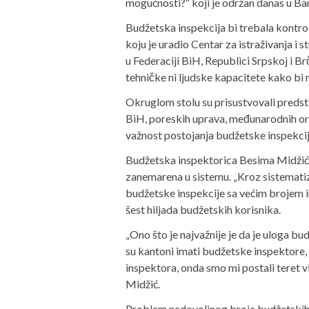
mogućnosti?“ koji je održan danas u Ban
Budžetska inspekcija bi trebala kontro
koju je uradio Centar za istraživanja i
u Federaciji BiH, Republici Srpskoj i B
tehničke ni ljudske kapacitete kako bi
Okruglom stolu su prisustvovali predstavn
BiH, poreskih uprava, međunarodnih orga
važnost postojanja budžetske inspekcij
Budžetska inspektorica Besima Midžić 
zanemarena u sistemu. „Kroz sistematiz
budžetske inspekcije sa većim brojem i
šest hiljada budžetskih korisnika.
„Ono što je najvažnije je da je uloga 
su kantoni imati budžetske inspektore, 
inspektora, onda smo mi postali teret vl
Midžić.
Problem nedovoljnog broja budžetskih i