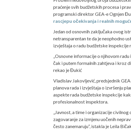
praćenje svih budžetskih procesa i pr
programski direktor GEA-e Ognjen Đu
rascjepu očekivanja i realnih moguć
Jedan od osnovnih zaključaka ovog istra
netransparentan te da je neophodno usta
izvještaja o radu budžetske inspekcije r
„Osnovne informacije o njihovom radu i r
čak i putem formalnih zahtjeva i kroz d
rekao je Đukić
Vladislav Jakovljević, predsjednik GEA-
planova rada i izvještaja o izvršenju pl
aspekte rada budžetske inspekcije kako
profesionalnost inspektora.
„Javnost, a time i organizacije civilnog
zagovaranje za izmjenu uočenih nepravi
često zanemaruju“, istakla je Leila Biča