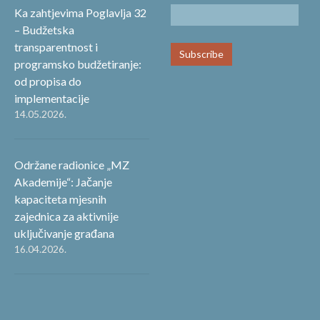
Ka zahtjevima Poglavlja 32
– Budžetska
transparentnost i
programsko budžetiranje:
od propisa do
implementacije
14.05.2026.
Održane radionice „MZ
Akademije“: Jačanje
kapaciteta mjesnih
zajednica za aktivnije
uključivanje građana
16.04.2026.