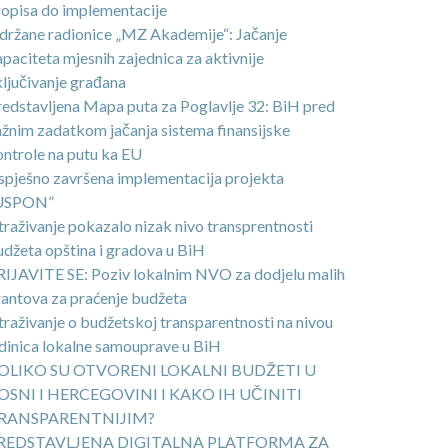
ropisa do implementacije
držane radionice „MZ Akademije“: Jačanje
paciteta mjesnih zajednica za aktivnije
ljučivanje građana
redstavljena Mapa puta za Poglavlje 32: BiH pred
ažnim zadatkom jačanja sistema finansijske
ontrole na putu ka EU
spješno završena implementacija projekta
USPON”
traživanje pokazalo nizak nivo transprentnosti
udžeta opština i gradova u BiH
RIJAVITE SE: Poziv lokalnim NVO za dodjelu malih
rantova za praćenje budžeta
traživanje o budžetskoj transparentnosti na nivou
edinica lokalne samouprave u BiH
OLIKO SU OTVORENI LOKALNI BUDŽETI U
OSNI I HERCEGOVINI I KAKO IH UČINITI
RANSPARENTNIJIM?
REDSTAVLJENA DIGITALNA PLATFORMA ZA