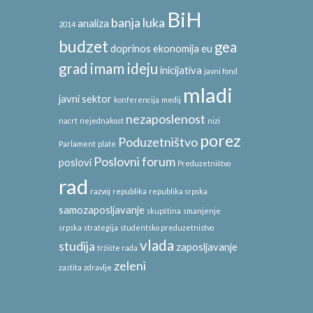
BiH
banja luka
analiza
2014
budzet
gea
doprinos
ekonomija
eu
grad
imam ideju
inicijativa
javni fond
mladi
javni sektor
konferencija
medij
nezaposlenost
nacrt
nejednakost
nizi
porez
Poduzetništvo
Parlament
plate
Poslovni forum
poslovi
Preduzetništvo
rad
razvoj
republika
republika srpska
samozaposljavanje
skupština
smanjenje
srpska
strategija
studentsko preduzetnistvo
vlada
studija
zaposljavanje
tržište rada
zeleni
zastita
zdravlje