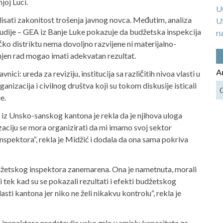
joj Luci.
U
lisati zakonitost trošenja javnog novca. Međutim, analiza
U
 studije – GEA iz Banje Luke pokazuje da budžetska inspekcija
ru
rčko distriktu nema dovoljno razvijene ni materijalno-
 njen rad mogao imati adekvatan rezultat.
A
ici: ureda za reviziju, institucija sa različitih nivoa vlasti u
nizacija i civilnog društva koji su tokom diskusije isticali
e.
iz Unsko-sanskog kantona je rekla da je njihova uloga
aciju se mora organizirati da mi imamo svoj sektor
nspektora“, rekla je Midžić i dodala da ona sama pokriva
budžetskog inspektora zanemarena. Ona je nametnuta, morali
i tek kad su se pokazali rezultati i efekti budžetskog
asti kantona jer niko ne želi nikakvu kontrolu“, rekla je
nspektora predstavlja usko grlo u smislu kapaciteta za