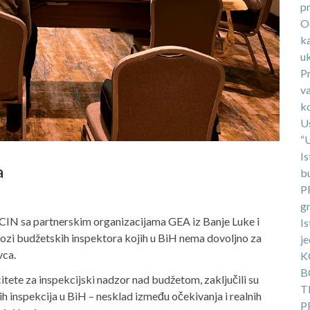
p
O
ka
uk
P
v
k
U
“
Is
a
b
P
g
 CIN sa partnerskim organizacijama GEA iz Banje Luke i
Is
lozi budžetskih inspektora kojih u BiH nema dovoljno za
j
vca.
K
B
ete za inspekcijski nadzor nad budžetom, zaključili su
T
h inspekcija u BiH – nesklad između očekivanja i realnih
P