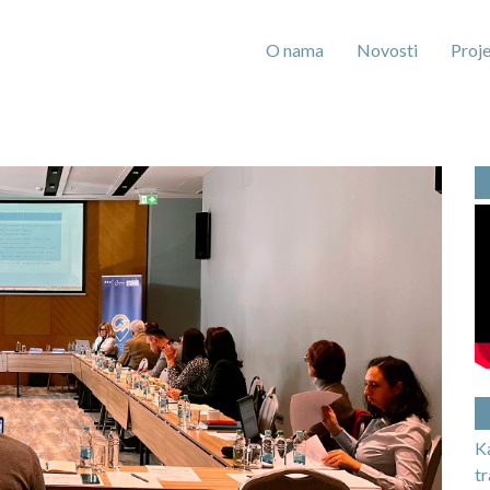
O nama
Novosti
Proje
K
t