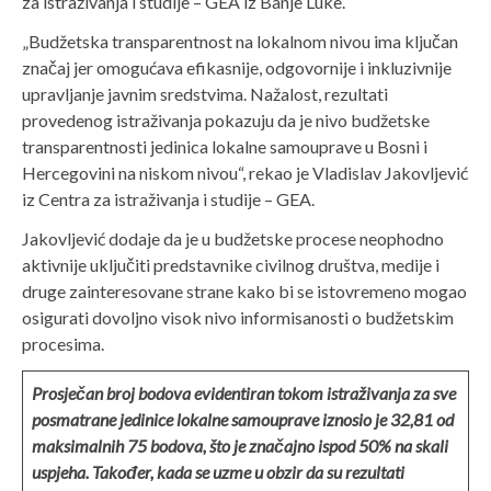
za istraživanja i studije – GEA iz Banje Luke.
„Budžetska transparentnost na lokalnom nivou ima ključan
značaj jer omogućava efikasnije, odgovornije i inkluzivnije
upravljanje javnim sredstvima. Nažalost, rezultati
provedenog istraživanja pokazuju da je nivo budžetske
transparentnosti jedinica lokalne samouprave u Bosni i
Hercegovini na niskom nivou“, rekao je Vladislav Jakovljević
iz Centra za istraživanja i studije – GEA.
Jakovljević dodaje da je u budžetske procese neophodno
aktivnije uključiti predstavnike civilnog društva, medije i
druge zainteresovane strane kako bi se istovremeno mogao
osigurati dovoljno visok nivo informisanosti o budžetskim
procesima.
Prosječan broj bodova evidentiran tokom istraživanja za sve
posmatrane jedinice lokalne samouprave iznosio je 32,81 od
maksimalnih 75 bodova, što je značajno ispod 50% na skali
uspjeha. Također, kada se uzme u obzir da su rezultati