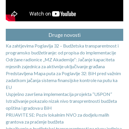
Druge novosti
Ka zahtjevima Poglavlja 32 – Budžetska transparentnost i
programsko budžetiranje: od propisa do implementacije
Održane radionice „MZ Akademije“: Jačanje kapaciteta
mjesnih zajednica za aktivnije uključivanje građana
Predstavljena Mapa puta za Poglavlje 32: BiH pred važnim
zadatkom jačanja sistema finansijske kontrole na putu ka
EU
Uspješno završena implementacija projekta “USPON”
Istraživanje pokazalo nizak nivo transprentnosti budžeta
opština i gradova u BiH
PRIJAVITE SE: Poziv lokalnim NVO za dodjelu malih
grantova za praćenje budžeta
Istraživanje o budžetskoj transparentnosti na nivou jedinica