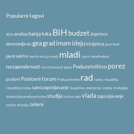
Popularni tagovi
BiH
budzet
banja luka
analiza
doprinos
2014
gea
grad
imam ideju
ekonomija
eu
inicijativa
javni fond
mladi
javni sektor
konferencija
medij
nacrt
nejednakost
porez
nezaposlenost
Poduzetništvo
nizi
Parlament
plate
rad
Poslovni forum
poslovi
Preduzetništvo
razvoj
republika
samozaposljavanje
republika srpska
skupština
smanjenje
srpska
strategija
vlada
studija
zaposljavanje
studentsko preduzetnistvo
tržište rada
zeleni
zastita
zdravlje