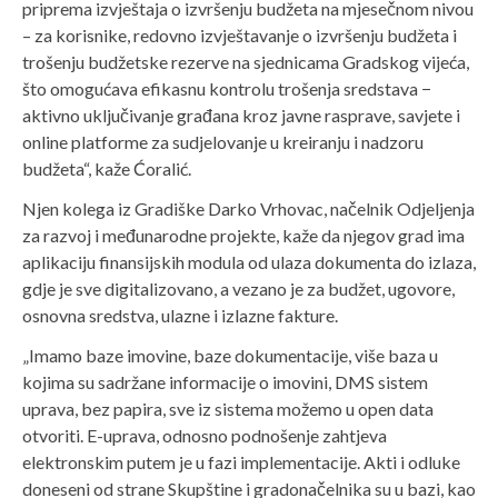
priprema izvještaja o izvršenju budžeta na mjesečnom nivou
– za korisnike, redovno izvještavanje o izvršenju budžeta i
trošenju budžetske rezerve na sjednicama Gradskog vijeća,
što omogućava efikasnu kontrolu trošenja sredstava −
aktivno uključivanje građana kroz javne rasprave, savjete i
online platforme za sudjelovanje u kreiranju i nadzoru
budžeta“, kaže Ćoralić.
Njen kolega iz Gradiške Darko Vrhovac, načelnik Odjeljenja
za razvoj i međunarodne projekte, kaže da njegov grad ima
aplikaciju finansijskih modula od ulaza dokumenta do izlaza,
gdje je sve digitalizovano, a vezano je za budžet, ugovore,
osnovna sredstva, ulazne i izlazne fakture.
„Imamo baze imovine, baze dokumentacije, više baza u
kojima su sadržane informacije o imovini, DMS sistem
uprava, bez papira, sve iz sistema možemo u open data
otvoriti. E-uprava, odnosno podnošenje zahtjeva
elektronskim putem je u fazi implementacije. Akti i odluke
doneseni od strane Skupštine i gradonačelnika su u bazi, kao