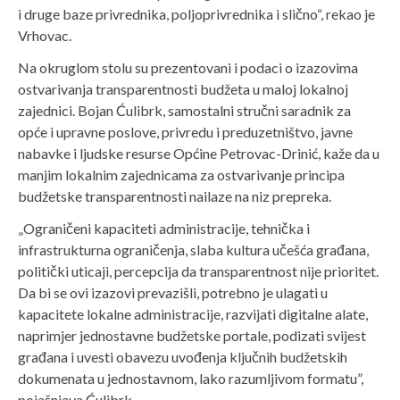
i druge baze privrednika, poljoprivrednika i slično“, rekao je
Vrhovac.
Na okruglom stolu su prezentovani i podaci o izazovima
ostvarivanja transparentnosti budžeta u maloj lokalnoj
zajednici. Bojan Ćulibrk, samostalni stručni saradnik za
opće i upravne poslove, privredu i preduzetništvo, javne
nabavke i ljudske resurse Općine Petrovac-Drinić, kaže da u
manjim lokalnim zajednicama za ostvarivanje principa
budžetske transparentnosti nailaze na niz prepreka.
„Ograničeni kapaciteti administracije, tehnička i
infrastrukturna ograničenja, slaba kultura učešća građana,
politički uticaji, percepcija da transparentnost nije prioritet.
Da bi se ovi izazovi prevazišli, potrebno je ulagati u
kapacitete lokalne administracije, razvijati digitalne alate,
naprimjer jednostavne budžetske portale, podizati svijest
građana i uvesti obavezu uvođenja ključnih budžetskih
dokumenata u jednostavnom, lako razumljivom formatu”,
pojašnjava Ćulibrk.