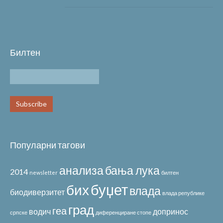
Билтен
Популарни тагови
анализа
бања лука
2014
newsletter
билтен
буџет
бих
влада
биодиверзитет
влада републике
град
геа
водич
допринос
српске
диференциране стопе