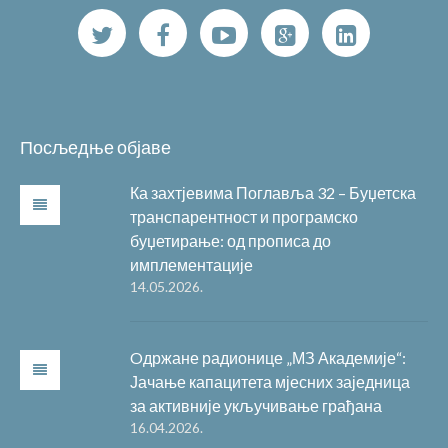
Посљедње објаве
Ка захтјевима Поглавља 32 – Буџетска
транспарентност и програмско
буџетирање: од прописа до
имплементације
14.05.2026.
Oдржане радионице „МЗ Академије“:
Јачање капацитета мјесних заједница
за активније укључивање грађана
16.04.2026.