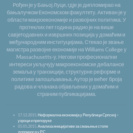
Рођен је у Бањој Луци, гдје је дипломирао на
бањалучком Економском факултету. Активан је у
области макроекономије и развојних политика. У
протеклих пет година радио је на више
савјетодавних и извршних позиција у домаћим и
међународним институцијама. Стекао је звање
магистра развојне економије на Williams College у
Massachusetts-у. Негови професионални
интереси укључују макроекономске дебалансе
земаља у транзицији, структурне реформе и
политике запошљавања. Аутор је већег броја
радова и чланака објављених у домаћим и
страним публикацијама.
17.12.2015.
Неформална економија у Републици Српској –
узроци и препоруке
05.05.2015.
Анализа иницијативе за смањење стопе
доприноса у РС