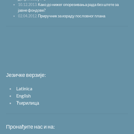
10.12.2013.
Како до нижег опорезивања рада без штете за
јавне фондове?
02.04.2012.
Приручник за израду пословног плана
Језичке верзије:
Latinica
English
Ћирилица
Пронађите нас и на: