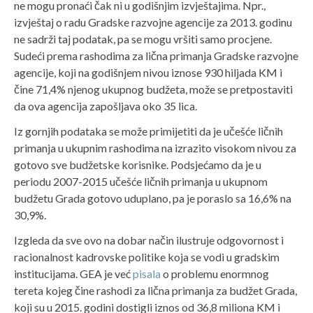
ne mogu pronaći čak ni u godišnjim izvještajima. Npr.,
izvještaj o radu Gradske razvojne agencije za 2013. godinu
ne sadrži taj podatak, pa se mogu vršiti samo procjene.
Sudeći prema rashodima za lična primanja Gradske razvojne
agencije, koji na godišnjem nivou iznose 930 hiljada KM i
čine 71,4% njenog ukupnog budžeta, može se pretpostaviti
da ova agencija zapošljava oko 35 lica.
Iz gornjih podataka se može primijetiti da je učešće ličnih
primanja u ukupnim rashodima na izrazito visokom nivou za
gotovo sve budžetske korisnike. Podsjećamo da je u
periodu 2007-2015 učešće ličnih primanja u ukupnom
budžetu Grada gotovo uduplano, pa je poraslo sa 16,6% na
30,9%.
Izgleda da sve ovo na dobar način ilustruje odgovornost i
racionalnost kadrovske politike koja se vodi u gradskim
institucijama. GEA je već
pisala
o problemu enormnog
tereta kojeg čine rashodi za lična primanja za budžet Grada,
koji su u 2015. godini dostigli iznos od 36,8 miliona KM i