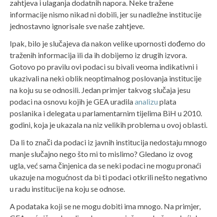
zahtjeva i ulaganja dodatnih napora. Neke tražene
informacije nismo nikad ni dobili, jer su nadležne institucije
jednostavno ignorisale sve naše zahtjeve.
Ipak, bilo je slučajeva da nakon velike upornosti dođemo do
traženih informacija ili da ih dobijemo iz drugih izvora.
Gotovo po pravilu ovi podaci su bivali veoma indikativni i
ukazivali na neki oblik neoptimalnog poslovanja institucije
na koju su se odnosili. Jedan primjer takvog slučaja jesu
podaci na osnovu kojih je GEA uradila
analizu
plata
poslanika i delegata u parlamentarnim tijelima BiH u 2010.
godini, koja je ukazala na niz velikih problema u ovoj oblasti.
Da li to znači da podaci iz javnih institucija nedostaju mnogo
manje slučajno nego što mi to mislimo? Gledano iz ovog
ugla, već sama činjenica da se neki podaci ne mogu pronaći
ukazuje na mogućnost da bi ti podaci otkrili nešto negativno
u radu institucije na koju se odnose.
A podataka koji se ne mogu dobiti ima mnogo. Na primjer,