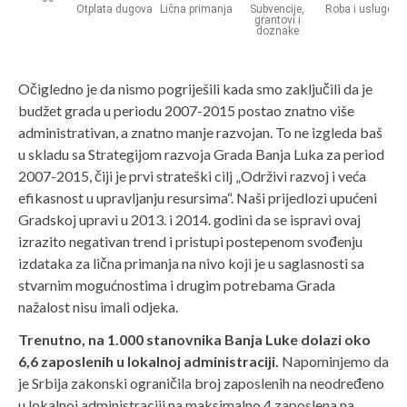
Očigledno je da nismo pogriješili kada smo zaključili da je
budžet grada u periodu 2007-2015 postao znatno više
administrativan, a znatno manje razvojan. To ne izgleda baš
u skladu sa Strategijom razvoja Grada Banja Luka za period
2007-2015, čiji je prvi strateški cilj „Održivi razvoj i veća
efikasnost u upravljanju resursima“. Naši prijedlozi upućeni
Gradskoj upravi u 2013. i 2014. godini da se ispravi ovaj
izrazito negativan trend i pristupi postepenom svođenju
izdataka za lična primanja na nivo koji je u saglasnosti sa
stvarnim mogućnostima i drugim potrebama Grada
nažalost nisu imali odjeka.
Trenutno, na 1.000 stanovnika Banja Luke dolazi oko
6,6 zaposlenih u lokalnoj administraciji.
Napominjemo da
je Srbija zakonski ograničila broj zaposlenih na neodređeno
u lokalnoj administraciji na maksimalno 4 zaposlena na