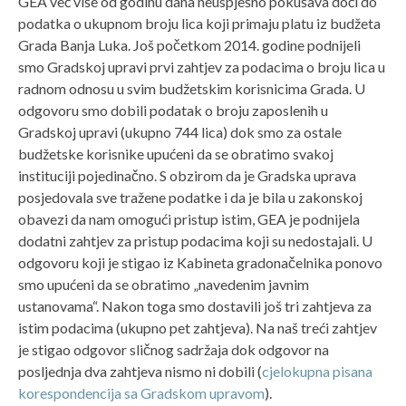
GEA već više od godinu dana neuspješno pokušava doći do
podatka o ukupnom broju lica koji primaju platu iz budžeta
Grada Banja Luka. Još početkom 2014. godine podnijeli
smo Gradskoj upravi prvi zahtjev za podacima o broju lica u
radnom odnosu u svim budžetskim korisnicima Grada. U
odgovoru smo dobili podatak o broju zaposlenih u
Gradskoj upravi (ukupno 744 lica) dok smo za ostale
budžetske korisnike upućeni da se obratimo svakoj
instituciji pojedinačno. S obzirom da je Gradska uprava
posjedovala sve tražene podatke i da je bila u zakonskoj
obavezi da nam omogući pristup istim, GEA je podnijela
dodatni zahtjev za pristup podacima koji su nedostajali. U
odgovoru koji je stigao iz Kabineta gradonačelnika ponovo
smo upućeni da se obratimo „navedenim javnim
ustanovama“. Nakon toga smo dostavili još tri zahtjeva za
istim podacima (ukupno pet zahtjeva). Na naš treći zahtjev
je stigao odgovor sličnog sadržaja dok odgovor na
posljednja dva zahtjeva nismo ni dobili (
cjelokupna pisana
korespondencija sa Gradskom upravom
).