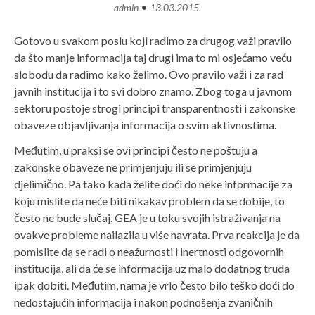
•
admin
13.03.2015.
Gotovo u svakom poslu koji radimo za drugog važi pravilo
da što manje informacija taj drugi ima to mi osjećamo veću
slobodu da radimo kako želimo.
Ovo pravilo važi i za rad
javnih institucija i to svi dobro znamo. Zbog toga u javnom
sektoru postoje strogi principi transparentnosti i zakonske
obaveze objavljivanja informacija o svim aktivnostima.
Međutim, u praksi se ovi principi često ne poštuju a
zakonske obaveze ne primjenjuju ili se primjenjuju
djelimično. Pa tako kada želite doći do neke informacije za
koju mislite da neće biti nikakav problem da se dobije, to
često ne bude slučaj. GEA je u toku svojih istraživanja na
ovakve probleme nailazila u više navrata. Prva reakcija je da
pomislite da se radi o neažurnosti i inertnosti odgovornih
institucija, ali da će se informacija uz malo dodatnog truda
ipak dobiti. Međutim, nama je vrlo često bilo teško doći do
nedostajućih informacija i nakon podnošenja zvaničnih