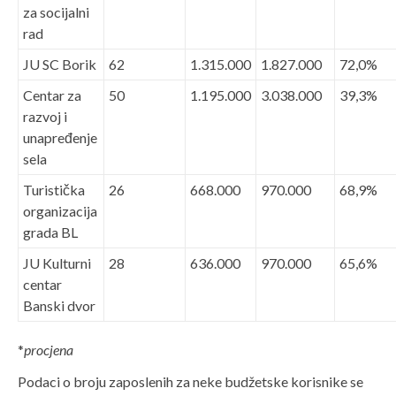
za socijalni
rad
JU SC Borik
62
1.315.000
1.827.000
72,0%
Centar za
50
1.195.000
3.038.000
39,3%
razvoj i
unapređenje
sela
Turistička
26
668.000
970.000
68,9%
organizacija
grada BL
JU Kulturni
28
636.000
970.000
65,6%
centar
Banski dvor
*
procjena
Podaci o broju zaposlenih za neke budžetske korisnike se