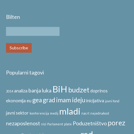
Bilten
Popularni tagovi
BiH
budzet
banja luka
analiza
doprinos
2014
gea
grad
imam ideju
ekonomija
eu
inicijativa
javni fond
mladi
javni sektor
konferencija
medij
nacrt
nejednakost
porez
nezaposlenost
Poduzetništvo
nizi
Parlament
plate