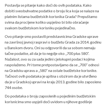
Postavlja se pitanje kako doći do ovih podataka. Kako
dobiti sveobuhvatne podatke o broju lica koja se nalaze na
platnim listama budžetskih korisnika Grada? Prepuštamo
svima da procijene koliko uspješno bi bilo obraćanje
svakom budžetskom korisniku pojedinačno.
Ovo pitanje smo postavili predstavnicima Gradske uprave
na završnoj javnoj raspravi o budžetu Grada za 2014. godinu
u Banskom dvoru. Oni su odgovorili da sa sobom nemaju
tačne podatke, ali da je to negdje oko „700 plus 580“.
Nažalost, ovo su za sada jedini cjelokupni podaci kojima
raspolažemo. Pri tome pretpostavljamo da se „700“ odnosi
na Gradsku upravu a „580“ na ostale budžetske korisnike.
Tačnost ovih podataka je upitna s obzirom da je utvrđeno
da je u Gradskoj upravi na kraju 2013. godine bilo zaposleno
744 osobe.
Do podataka o broju zaposlenih u pojedinim budžetskim
korisnicima smo uspjeli doći uvidom u njihove godišnje