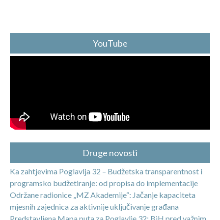
YouTube
Druge novosti
Ka zahtjevima Poglavlja 32 – Budžetska transparentnost i
programsko budžetiranje: od propisa do implementacije
Održane radionice „MZ Akademije“: Jačanje kapaciteta
mjesnih zajednica za aktivnije uključivanje građana
Predstavljena Mapa puta za Poglavlje 32: BiH pred važnim