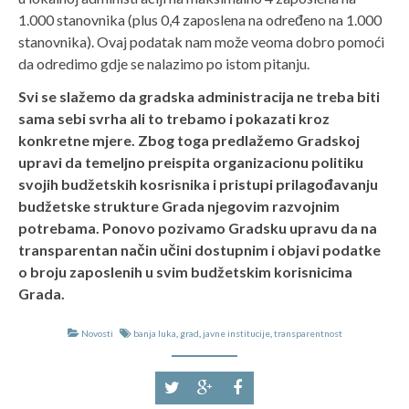
1.000 stanovnika (plus 0,4 zaposlena na određeno na 1.000
stanovnika). Ovaj podatak nam može veoma dobro pomoći
da odredimo gdje se nalazimo po istom pitanju.
Svi se slažemo da gradska administracija ne treba biti
sama sebi svrha ali to trebamo i pokazati kroz
konkretne mjere. Zbog toga predlažemo Gradskoj
upravi da temeljno preispita organizacionu politiku
svojih budžetskih kosrisnika i pristupi prilagođavanju
budžetske strukture Grada njegovim razvojnim
potrebama. Ponovo pozivamo Gradsku upravu da na
transparentan način učini dostupnim i objavi podatke
o broju zaposlenih u svim budžetskim korisnicima
Grada.
Novosti
banja luka
,
grad
,
javne institucije
,
transparentnost