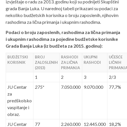
izvještaje o radu za 2013. godinu koji su podnijeti Skupštini
grada Banja Luka. U narednoj tabeli prikazani su podaci za
nekoliko budžetskih korisnika o broju zaposlenih, njihovim
rashodima za lična primanja i ukupnim rashodima.
Podaci o broju zaposlenih, rashodima za lična primanja
i ukupnim rashodima za pojedine budžetske korisnike
Grada Banja Luka (iz budžeta za 2015. godinu):
BUDŽETSKI
BROJ
RASHODI
UKUPNI
UČEŠĆE
KORISNIK
ZALOSLENIH
ZA LIČNA
RASHODI
LIČNIH
(2013)
PRIMANJA
PRIMANJ
1
2
3
2/3
JU Centar
275*
7.050.000
9.070.000
77,7%
za
predškolsko
vaspitanje i
obraz.
JU Centar
77
2.260.000
12.445.000
18,2%