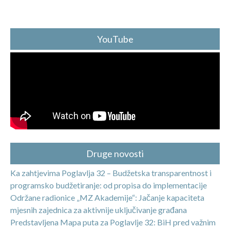
YouTube
Druge novosti
Ka zahtjevima Poglavlja 32 – Budžetska transparentnost i
programsko budžetiranje: od propisa do implementacije
Održane radionice „MZ Akademije“: Jačanje kapaciteta
mjesnih zajednica za aktivnije uključivanje građana
Predstavljena Mapa puta za Poglavlje 32: BiH pred važnim