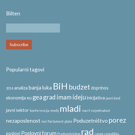
Bilten
Popularni tagovi
BiH
budzet
banja luka
analiza
doprinos
2014
gea
grad
imam ideju
ekonomija
eu
inicijativa
javni fond
mladi
javni sektor
konferencija
medij
nacrt
nejednakost
porez
nezaposlenost
Poduzetništvo
nizi
Parlament
plate
rad
Poslovni forum
poslovi
Preduzetništvo
razvoj
republika