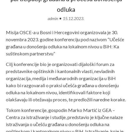
odluka
•
admin
15.12.2023.
Misija OSCE-a u Bosni i Hercegovini organizovala je 30.
novembra 2023. godine konferenciju pod nazivom “Učešće
građana u donošenju odluka na lokalnom nivou u BiH: Ka
suštinskom partnerstvu”
Cilj konferencije bio je organizovati dijaloški forum za
predstavnike opštinskih i kantonalnih vlasti, nevladinih
organizacija, medija i međunarodnih organizacija u BiH
kako bi razgovarali o praksi učešća građana u donošenju
odluka na lokalnom nivou, identifikovali faktore koji
olakšavaju ili otežavaju proces, te predložili naredne korake.
Tokom konferencije, gospodin Marko Martić iz GEA –
Centra za istraživanje i studije, predstavio je ključne nalaze
istraživanja o učešću građana u donošenju odluka na
opštinskom i kantonalnom nivou u BiH. Istraživanje, koje je