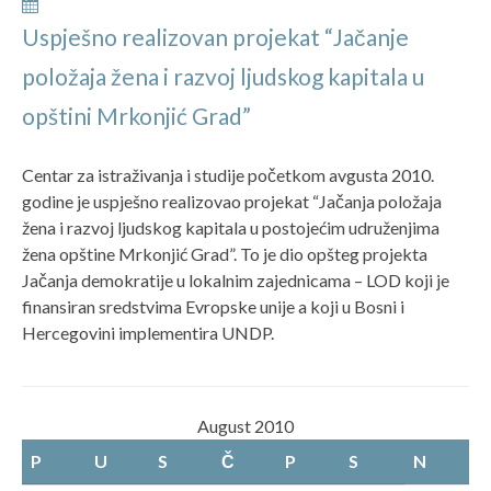
Uspješno realizovan projekat “Jačanje
položaja žena i razvoj ljudskog kapitala u
opštini Mrkonjić Grad”
Centar za istraživanja i studije početkom avgusta 2010.
godine je uspješno realizovao projekat “Jačanja položaja
žena i razvoj ljudskog kapitala u postojećim udruženjima
žena opštine Mrkonjić Grad”. To je dio opšteg projekta
Jačanja demokratije u lokalnim zajednicama – LOD koji je
finansiran sredstvima Evropske unije a koji u Bosni i
Hercegovini implementira UNDP.
August 2010
P
U
S
Č
P
S
N