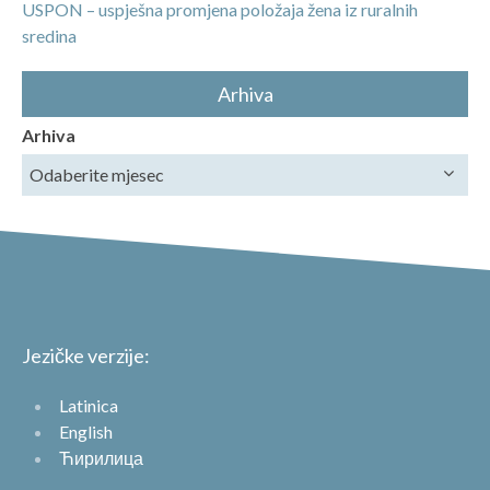
USPON – uspješna promjena položaja žena iz ruralnih
sredina
Arhiva
Arhiva
Jezičke verzije:
Latinica
English
Ћирилица