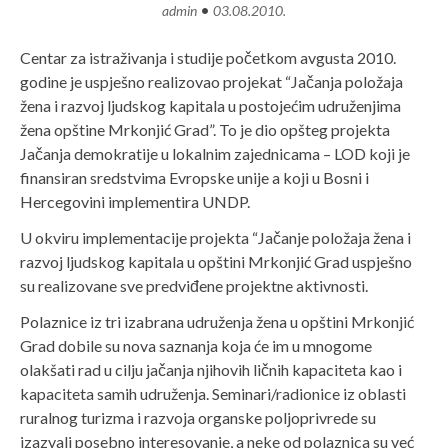
•
admin
03.08.2010.
Centar za istraživanja i studije početkom avgusta 2010.
godine je uspješno realizovao projekat “Jačanja položaja
žena i razvoj ljudskog kapitala u postojećim udruženjima
žena opštine Mrkonjić Grad”. To je dio opšteg projekta
Jačanja demokratije u lokalnim zajednicama – LOD koji je
finansiran sredstvima Evropske unije a koji u Bosni i
Hercegovini implementira UNDP.
U okviru implementacije projekta “Jačanje položaja žena i
razvoj ljudskog kapitala u opštini Mrkonjić Grad uspješno
su realizovane sve predviđene projektne aktivnosti.
Polaznice iz tri izabrana udruženja žena u opštini Mrkonjić
Grad dobile su nova saznanja koja će im u mnogome
olakšati rad u cilju jačanja njihovih ličnih kapaciteta kao i
kapaciteta samih udruženja. Seminari/radionice iz oblasti
ruralnog turizma i razvoja organske poljoprivrede su
izazvali posebno interesovanje, a neke od polaznica su već