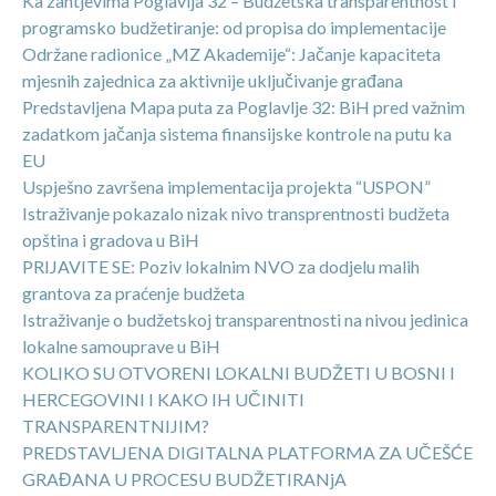
Ka zahtjevima Poglavlja 32 – Budžetska transparentnost i
programsko budžetiranje: od propisa do implementacije
Održane radionice „MZ Akademije“: Jačanje kapaciteta
mjesnih zajednica za aktivnije uključivanje građana
Predstavljena Mapa puta za Poglavlje 32: BiH pred važnim
zadatkom jačanja sistema finansijske kontrole na putu ka
EU
Uspješno završena implementacija projekta “USPON”
Istraživanje pokazalo nizak nivo transprentnosti budžeta
opština i gradova u BiH
PRIJAVITE SE: Poziv lokalnim NVO za dodjelu malih
grantova za praćenje budžeta
Istraživanje o budžetskoj transparentnosti na nivou jedinica
lokalne samouprave u BiH
KOLIKO SU OTVORENI LOKALNI BUDŽETI U BOSNI I
HERCEGOVINI I KAKO IH UČINITI
TRANSPARENTNIJIM?
PREDSTAVLJENA DIGITALNA PLATFORMA ZA UČEŠĆE
GRAĐANA U PROCESU BUDŽETIRANjA