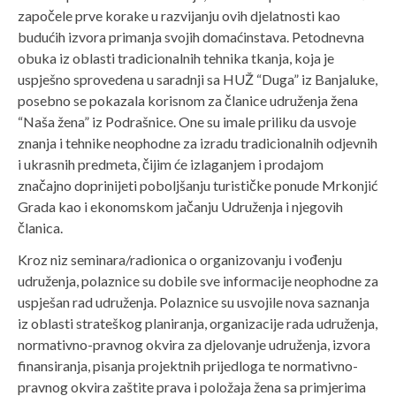
započele prve korake u razvijanju ovih djelatnosti kao
budućih izvora primanja svojih domaćinstava. Petodnevna
obuka iz oblasti tradicionalnih tehnika tkanja, koja je
uspješno sprovedena u saradnji sa HUŽ “Duga” iz Banjaluke,
posebno se pokazala korisnom za članice udruženja žena
“Naša žena” iz Podrašnice. One su imale priliku da usvoje
znanja i tehnike neophodne za izradu tradicionalnih odjevnih
i ukrasnih predmeta, čijim će izlaganjem i prodajom
značajno doprinijeti poboljšanju turističke ponude Mrkonjić
Grada kao i ekonomskom jačanju Udruženja i njegovih
članica.
Kroz niz seminara/radionica o organizovanju i vođenju
udruženja, polaznice su dobile sve informacije neophodne za
uspješan rad udruženja. Polaznice su usvojile nova saznanja
iz oblasti strateškog planiranja, organizacije rada udruženja,
normativno-pravnog okvira za djelovanje udruženja, izvora
finansiranja, pisanja projektnih prijedloga te normativno-
pravnog okvira zaštite prava i položaja žena sa primjerima