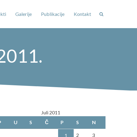
kti
Galerije
Publikacije
Kontakt
2011.
Juli 2011
P
U
S
Č
P
S
N
2
3
1