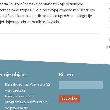
ihoda i dugoročne fiskalne slabosti koje bi donijelo
ferencirane stope PDV-a, po svojoj vrijednosti višestruko
olakšanje koje bi osjetile socijalno ugrožene kategorije
ojeftinjenja prehrambenih proizvoda.
«
ednje objave
Bilten
Ka zahtjevima Poglavlja 32
– Budžetska
transparentnost i
programsko budžetiranje:
od propisa do