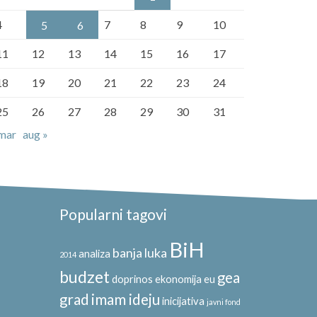
4
7
8
9
10
5
6
11
12
13
14
15
16
17
18
19
20
21
22
23
24
25
26
27
28
29
30
31
 mar
aug »
Popularni tagovi
BiH
banja luka
analiza
2014
budzet
gea
doprinos
ekonomija
eu
grad
imam ideju
inicijativa
javni fond