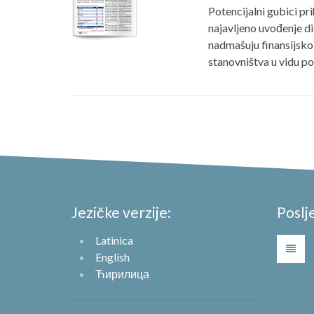
Potencijalni gubici pr
najavljeno uvođenje di
nadmašuju finansijsko 
stanovništva u vidu p
Jezičke verzije:
Poslj
Latinica
English
Ћирилица