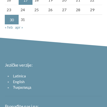
17
23
24
25
26
27
28
29
31
30
« feb
apr »
Jezičke verzije:
Latinica
English
Ћирилица
Pronađite nas i na: