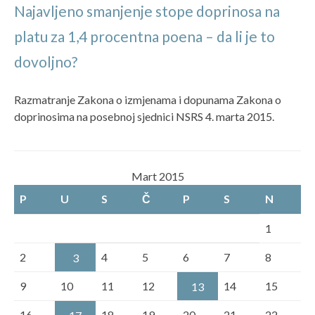
Najavljeno smanjenje stope doprinosa na
platu za 1,4 procentna poena – da li je to
dovoljno?
Razmatranje Zakona o izmjenama i dopunama Zakona o
doprinosima na posebnoj sjednici NSRS 4. marta 2015.
Mart 2015
P
U
S
Č
P
S
N
1
2
4
5
6
7
8
3
9
10
11
12
14
15
13
16
18
19
20
21
22