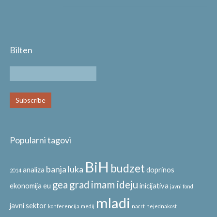
Bilten
Popularni tagovi
BiH
budzet
banja luka
analiza
doprinos
2014
gea
grad
imam ideju
ekonomija
eu
inicijativa
javni fond
mladi
javni sektor
konferencija
medij
nacrt
nejednakost