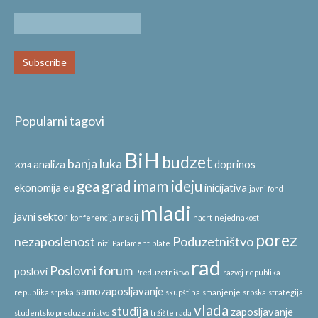
Popularni tagovi
BiH
budzet
banja luka
analiza
doprinos
2014
gea
grad
imam ideju
ekonomija
eu
inicijativa
javni fond
mladi
javni sektor
konferencija
medij
nacrt
nejednakost
porez
nezaposlenost
Poduzetništvo
nizi
Parlament
plate
rad
Poslovni forum
poslovi
Preduzetništvo
razvoj
republika
samozaposljavanje
republika srpska
skupština
smanjenje
srpska
strategija
vlada
studija
zaposljavanje
studentsko preduzetnistvo
tržište rada