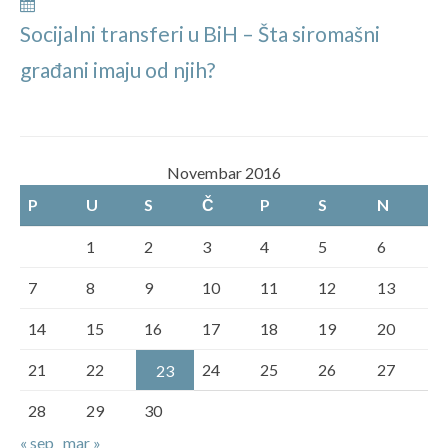
Socijalni transferi u BiH – Šta siromašni
građani imaju od njih?
Novembar 2016
P
U
S
Č
P
S
N
1
2
3
4
5
6
7
8
9
10
11
12
13
14
15
16
17
18
19
20
21
22
24
25
26
27
23
28
29
30
« sep
mar »