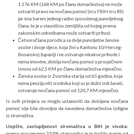
1.176 KM (168 KM po članu domaćinstva) ne može
ostvariti pravo na novčanu pomoć (ni u FBiH ni u RS)
jer ima barem jednog radno sposobnog punoljetnog
člana, te je u vlasništvu zemljišta od kojeg prema
zakonskim odredbama može ostvariti prihod.
Četvoročlana porodica sa dvije punoljetne ženske
osobe i dvoje djece, koja živi u Kantonu 10/Herceg-
Bosanskoj županiji i ne ostvaruje nikakve prihode i
nema imovine, dobija novčanu pomoć u prosječnom
iznosu od 62,5 KM po članu domaćinstva mjesečno.
Ženska osoba iz Zvornika starija od 65 godina, koja
nema penziju niti srodnika koji su je dužni izdržavati,
ostvaruje novčanu pomoć od 120,7 KM mjesečno.
Iz ovih primjera se moglo ustanoviti da dobijena novčana
pomoć nije bila dovoljna da navedena domaćinstva izdigne
iz siromaštva.
Uopšte, zastupljenost siromaštva u BiH je visoka
:
prema procjenama 23,4% stanovnika je je trošilo manje od