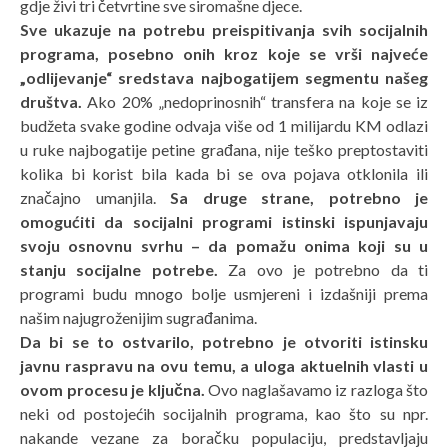
gdje živi tri četvrtine sve siromašne djece.
Sve ukazuje na potrebu preispitivanja svih socijalnih
programa, posebno
onih kroz koje se vrši najveće
„odlijevanje“ sredstava najbogatijem segmentu
našeg
društva.
Ako 20% „nedoprinosnih“ transfera na koje se iz
budžeta svake godine odvaja više od 1 milijardu KM odlazi
u ruke najbogatije petine građana, nije teško preptostaviti
kolika bi korist bila kada bi se ova pojava otklonila ili
značajno umanjila.
Sa druge strane, potrebno je
omogućiti da socijalni programi istinski
ispunjavaju
svoju osnovnu svrhu – da pomažu onima koji su u
stanju socijalne
potrebe.
Za ovo je potrebno da ti
programi budu mnogo bolje usmjereni i izdašniji prema
našim najugroženijim sugrađanima.
Da bi se to ostvarilo, potrebno je otvoriti istinsku
javnu raspravu na ovu
temu, a uloga aktuelnih vlasti u
ovom procesu je ključna.
Ovo naglašavamo iz razloga što
neki od postojećih socijalnih programa, kao što su npr.
nakande vezane za boračku populaciju, predstavljaju