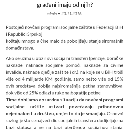
građani imaju od njih?
•
admin
23.11.2016.
Postojeći novčani programi socijalne zaštite u Federacji BiH
i Republici Srpskoj
koštaju mnogo a čine malo da poboljšaju stanje siromašnih
domaćinstava.
Ako se uzmu u obzir svi socijalni transferi (penzije, boračke
naknade, naknade socijalne pomoći, naknade za civilne
invalide, naknade dječije zaštite i dr.), na koje se u BiH troši
više od 4 milijarde KM godišnje, samo nešto više od 15%
ovih sredstava dobija najsiromašnija petina stanovništva,
dok više od 25% odlazi u ruke najbogatije petine.
Time dobijamo apsurdnu situaciju da novčani programi
socijalne zaštite
ustvari povećavaju prihodovnu
nejednakost u društvu, umjesto da je smanjuju.
Osnovni
razlog je što se najveći dio socijalnih transfera dodijeljuje na
bazi statusa a ne na bazi utvrđenog socijalnog stanja,