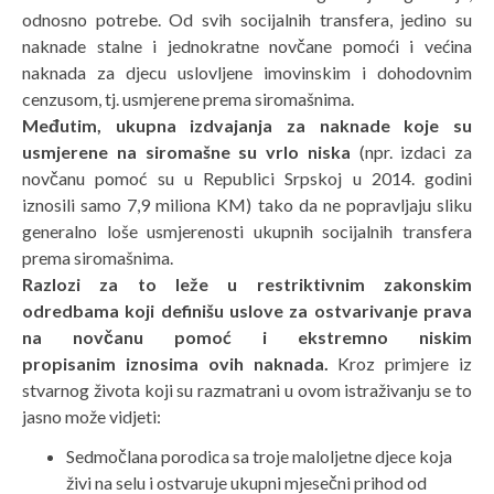
odnosno potrebe. Od svih socijalnih transfera, jedino su
naknade stalne i jednokratne novčane pomoći i većina
naknada za djecu uslovljene imovinskim i dohodovnim
cenzusom, tj. usmjerene prema siromašnima.
Međutim, ukupna izdvajanja za naknade koje su
usmjerene na siromašne su
vrlo niska
(npr. izdaci za
novčanu pomoć su u Republici Srpskoj u 2014. godini
iznosili samo 7,9 miliona KM) tako da ne popravljaju sliku
generalno loše usmjerenosti ukupnih socijalnih transfera
prema siromašnima.
Razlozi za to leže u restriktivnim zakonskim
odredbama koji definišu uslove
za ostvarivanje prava
na novčanu pomoć i ekstremno niskim
propisanim
iznosima ovih naknada.
Kroz primjere iz
stvarnog života koji su razmatrani u ovom istraživanju se to
jasno može vidjeti:
Sedmočlana porodica sa troje maloljetne djece koja
živi na selu i ostvaruje ukupni mjesečni prihod od