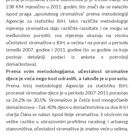
238 KM mjesečno u 2011. godini, što znači da se nalazilo
ispod praga „apsolutnog siromaštva“ prema metodologiji
Agencije za statistiku BiH. Iako različite metodologije
mjerenja siromaštva daju različite razultate i ne mogu se
međusobno porediti, sva mjerenja ukazuju na visoku
učestalost siromaštva u BiH, a većina i na porast u periodu
između 2007. godine i 2011. godine (to su godine za koje
postoje detaljniji podaci iz anketa o potrošnji
domaćinstava).
Prema svim metodologijama, učestalost siromašne
djece je veća nego kod
odraslih, a takođe je u porastu.
Prema istoj metodologiji Agencije za statistiku BiH,
procenat siromašne djece je u periodu 2007-2011 porastao
sa 26,2% na 30,5%. Siromaštvo je češće kod mnogočlanih
domaćinstava – čak 40% djece u domaćinstvima sa dva ili tri
starija člana se nalazi ispod linije siromaštva. S obzirom na
velike razlike u obrazovnim profilima ruralnog i urbanog
stanovništva, učestalost siromaštva je znatno veće u selima,