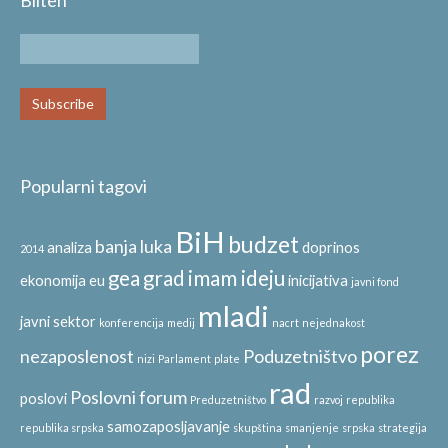
Popularni tagovi
BiH
budzet
banja luka
analiza
doprinos
2014
gea
grad
imam ideju
ekonomija
eu
inicijativa
javni fond
mladi
javni sektor
konferencija
medij
nacrt
nejednakost
porez
nezaposlenost
Poduzetništvo
nizi
Parlament
plate
rad
Poslovni forum
poslovi
Preduzetništvo
razvoj
republika
samozaposljavanje
republika srpska
skupština
smanjenje
srpska
strategija