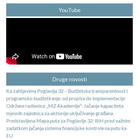
YouTube
Druge novosti
Ka zahtjevima Poglavlja 32 – Budžetska transparentnost i
programsko budžetiranje: od propisa do implementacije
Održane radionice „MZ Akademije“: Jačanje kapaciteta
mjesnih zajednica za aktivnije uključivanje građana
Predstavljena Mapa puta za Poglavlje 32: BiH pred važnim
zadatkom jačanja sistema finansijske kontrole na putu ka
EU