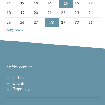
11
12
13
14
16
17
15
18
19
20
21
22
23
24
25
26
27
29
30
31
28
« aug
mar »
Jezičke verzije:
Latinica
English
Ћирилица