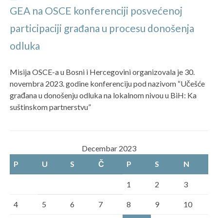
GEA na OSCE konferenciji posvećenoj
participaciji građana u procesu donošenja
odluka
Misija OSCE-a u Bosni i Hercegovini organizovala je 30.
novembra 2023. godine konferenciju pod nazivom “Učešće
građana u donošenju odluka na lokalnom nivou u BiH: Ka
suštinskom partnerstvu”
Decembar 2023
P
U
S
Č
P
S
N
1
2
3
4
5
6
7
8
9
10