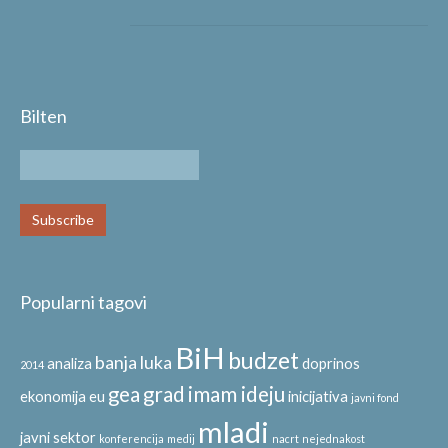
Bilten
Popularni tagovi
BiH
budzet
banja luka
analiza
doprinos
2014
gea
grad
imam ideju
ekonomija
eu
inicijativa
javni fond
mladi
javni sektor
konferencija
medij
nacrt
nejednakost