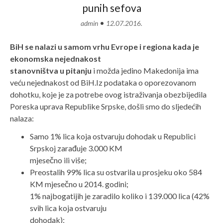
punih sefova
•
admin
12.07.2016.
BiH se nalazi u samom vrhu Evrope i regiona kada je
ekonomska nejednakost
stanovništva u pitanju
i možda jedino Makedonija ima
veću nejednakost od BiH.
Iz podataka o oporezovanom
dohotku, koje je za potrebe ovog istraživanja obezbijedila
Poreska uprava Republike Srpske, došli smo do sljedećih
nalaza:
Samo 1% lica koja ostvaruju dohodak u Republici
Srpskoj zarađuje 3.000 KM
mjesečno ili više;
Preostalih 99% lica su ostvarila u prosjeku oko 584
KM mjesečno u 2014. godini;
1% najbogatijih je zaradilo koliko i 139.000 lica (42%
svih lica koja ostvaruju
dohodak);