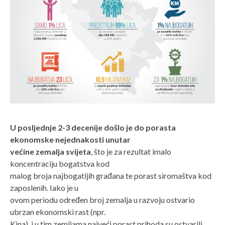
U posljednje 2-3 decenije došlo je do porasta
ekonomske nejednakosti unutar
većine zemalja svijeta
, što je za rezultat imalo
koncentraciju bogatstva kod
malog broja najbogatijih građana te porast siromaštva kod
zaposlenih. Iako je u
ovom periodu određen broj zemalja u razvoju ostvario
ubrzan ekonomski rast (npr.
Kina), i u tim zemljama najveći porast prihoda su ostvarili