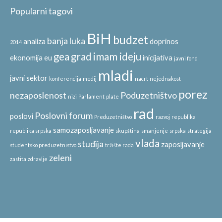
Popularni tagovi
BiH
budzet
banja luka
analiza
doprinos
2014
gea
grad
imam ideju
ekonomija
eu
inicijativa
javni fond
mladi
javni sektor
konferencija
medij
nacrt
nejednakost
porez
nezaposlenost
Poduzetništvo
nizi
Parlament
plate
rad
Poslovni forum
poslovi
Preduzetništvo
razvoj
republika
samozaposljavanje
republika srpska
skupština
smanjenje
srpska
strategija
vlada
studija
zaposljavanje
studentsko preduzetnistvo
tržište rada
zeleni
zastita
zdravlje