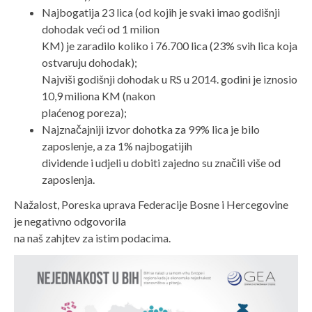
Najbogatija 23 lica (od kojih je svaki imao godišnji
dohodak veći od 1 milion
KM) je zaradilo koliko i 76.700 lica (23% svih lica koja
ostvaruju dohodak);
Najviši godišnji dohodak u RS u 2014. godini je iznosio
10,9 miliona KM (nakon
plaćenog poreza);
Najznačajniji izvor dohotka za 99% lica je bilo
zaposlenje, a za 1% najbogatijih
dividende i udjeli u dobiti zajedno su značili više od
zaposlenja.
Nažalost, Poreska uprava Federacije Bosne i Hercegovine
je negativno odgovorila
na naš zahjtev za istim podacima.