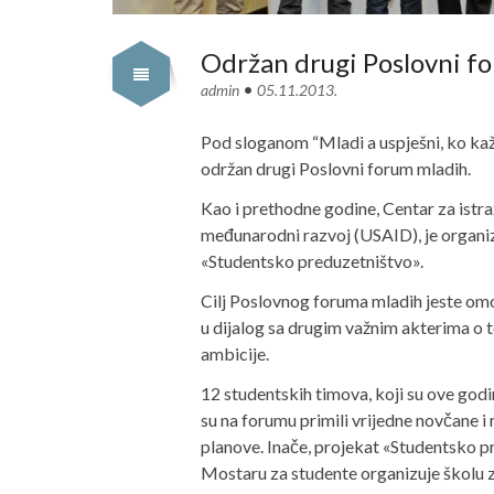
Održan drugi Poslovni f
•
admin
05.11.2013.
Pod sloganom “Mladi a uspješni, ko kaž
održan drugi Poslovni forum mladih.
Kao i prethodne godine, Centar za istra
međunarodni razvoj (USAID), je organi
«Studentsko preduzetništvo».
Cilj Poslovnog foruma mladih jeste omo
u dijalog sa drugim važnim akterima o t
ambicije.
12 studentskih timova, koji su ove godin
su na forumu primili vrijedne novčane 
planove. Inače, projekat «Studentsko pr
Mostaru za studente organizuje školu z