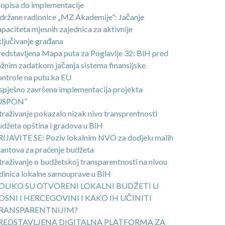
ropisa do implementacije
držane radionice „MZ Akademije“: Jačanje
paciteta mjesnih zajednica za aktivnije
ljučivanje građana
redstavljena Mapa puta za Poglavlje 32: BiH pred
ažnim zadatkom jačanja sistema finansijske
ontrole na putu ka EU
spješno završena implementacija projekta
USPON”
traživanje pokazalo nizak nivo transprentnosti
udžeta opština i gradova u BiH
RIJAVITE SE: Poziv lokalnim NVO za dodjelu malih
rantova za praćenje budžeta
traživanje o budžetskoj transparentnosti na nivou
edinica lokalne samouprave u BiH
OLIKO SU OTVORENI LOKALNI BUDŽETI U
OSNI I HERCEGOVINI I KAKO IH UČINITI
RANSPARENTNIJIM?
REDSTAVLJENA DIGITALNA PLATFORMA ZA