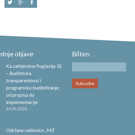
ednje objave
Bilten
Ka zahtjevima Poglavlja 32
– Budžetska
transparentnost i
programsko budžetiranje:
od propisa do
implementacije
14.05.2026.
Održane radionice „MZ