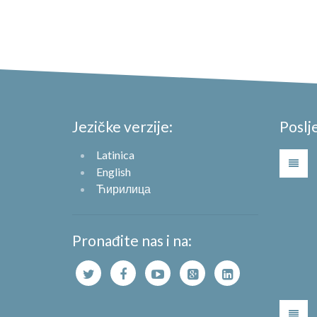
Jezičke verzije:
Poslj
Latinica
English
Ћирилица
Pronađite nas i na: