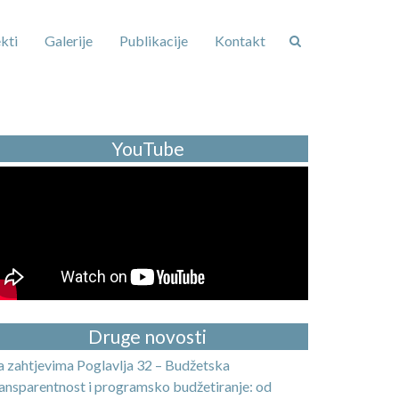
kti
Galerije
Publikacije
Kontakt
YouTube
Druge novosti
a zahtjevima Poglavlja 32 – Budžetska
ransparentnost i programsko budžetiranje: od