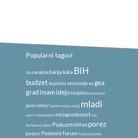
Popularni tagovi
BiH
banja luka
analiza
2014
budzet
gea
doprinos
ekonomija
eu
grad
imam ideju
inicijativa
javni fond
mladi
javni sektor
konferencija
medij
nezaposlenost
nacrt
nejednakost
nizi
porez
Poduzetništvo
Parlament
plate
Poslovni forum
poslovi
Preduzetništvo