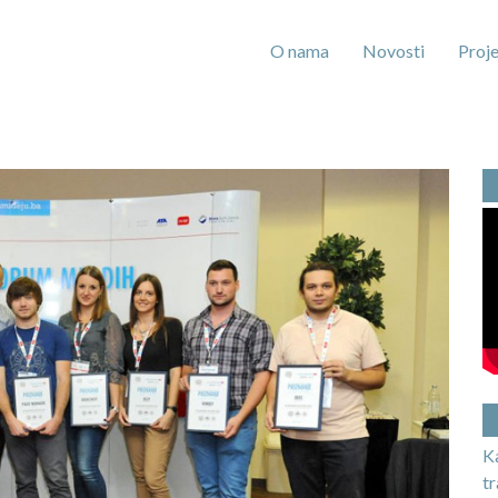
O nama
Novosti
Proje
K
t