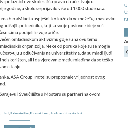
vi polaznici ove škole stiču pravo da učestvuju u
U
 godine, u školu se prijavilo više od 1.000 studenata.
U
uma bio «Mladi a uspješni, ko kaže da ne može?», u nastavku
ru
ogodišnjih pobjednika, koji su svoje poslovne ideje već
česnicima podijelili svoje priče.
svećen omladinskom aktivizmu gdje su na ovu temu
A
 omladinskih organizcija. Neke od poruka koje su se mogle
 učestvuju u odlučivanju na univerzitetima, da su mladi ljudi
l neiskorišten, ali i da vjerovanje među mladima da se teško
vom stanju.
nka, ASA Group i m:tel su prepoznale vrijednost ovog
nd.
 Sarajevu i Sveučilište u Mostaru su partneri na ovom
u
,
mladi
,
Poduzetništvo
,
Poslovni forum
,
Preduzetništvo
,
student