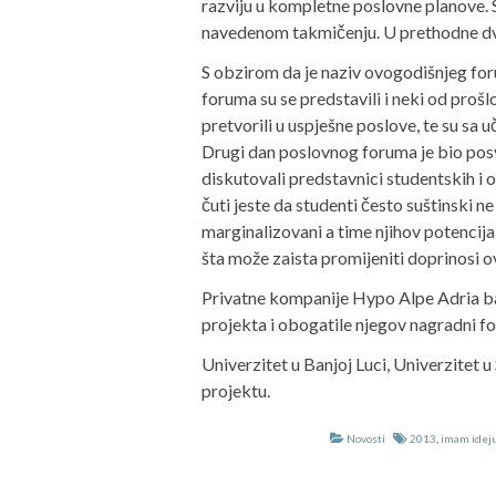
razviju u kompletne poslovne planove. S
navedenom takmičenju. U prethodne dvije
S obzirom da je naziv ovogodišnjeg for
foruma su se predstavili i neki od prošl
pretvorili u uspješne poslove, te su sa u
Drugi dan poslovnog foruma je bio po
diskutovali predstavnici studentskih i
čuti jeste da studenti često suštinski ne
marginalizovani a time njihov potencija
šta može zaista promijeniti doprinosi o
Privatne kompanije Hypo Alpe Adria ba
projekta i obogatile njegov nagradni fo
Univerzitet u Banjoj Luci, Univerzitet u
projektu.
Novosti
2013
,
imam idej