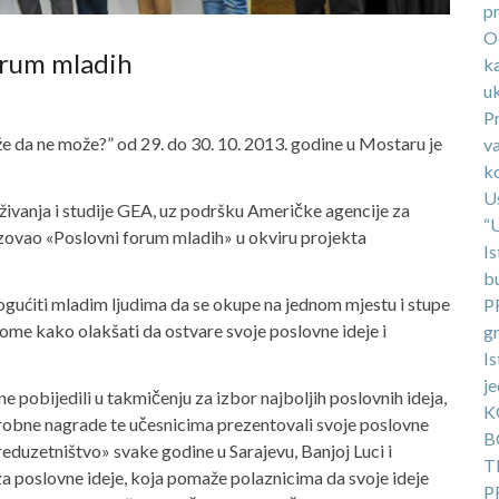
p
O
orum mladih
ka
uk
P
e da ne može?” od 29. do 30. 10. 2013. godine u Mostaru je
v
k
U
živanja i studije GEA, uz podršku Američke agencije za
“
zovao «Poslovni forum mladih» u okviru projekta
Is
b
gućiti mladim ljudima da se okupe na jednom mjestu i stupe
P
ome kako olakšati da ostvare svoje poslovne ideje i
g
Is
j
e pobijedili u takmičenju za izbor najboljih poslovnih ideja,
K
i robne nagrade te učesnicima prezentovali svoje poslovne
B
eduzetništvo» svake godine u Sarajevu, Banjoj Luci i
T
a poslovne ideje, koja pomaže polaznicima da svoje ideje
P