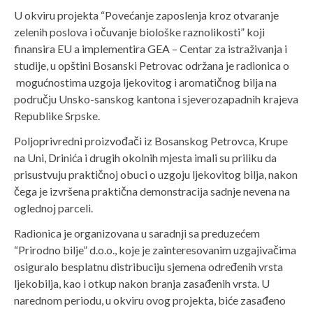
U okviru projekta “Povećanje zaposlenja kroz otvaranje
zelenih poslova i očuvanje biološke raznolikosti” koji
finansira EU a implementira GEA – Centar za istraživanja i
studije, u opštini Bosanski Petrovac održana je radionica o
mogućnostima uzgoja ljekovitog i aromatičnog bilja na
području Unsko-sanskog kantona i sjeverozapadnih krajeva
Republike Srpske.
Poljoprivredni proizvođači iz Bosanskog Petrovca, Krupe
na Uni, Drinića i drugih okolnih mjesta imali su priliku da
prisustvuju praktičnoj obuci o uzgoju ljekovitog bilja, nakon
čega je izvršena praktična demonstracija sadnje nevena na
oglednoj parceli.
Radionica je organizovana u saradnji sa preduzećem
“Prirodno bilje” d.o.o., koje je zainteresovanim uzgajivačima
osiguralo besplatnu distribuciju sjemena određenih vrsta
ljekobilja, kao i otkup nakon branja zasađenih vrsta. U
narednom periodu, u okviru ovog projekta, biće zasađeno