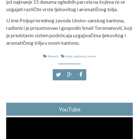
još najmanje 15 dunuma oglednih parcela na kojima će se
uzgajati različite vrste ljekovitog i aromatičnog bilja.
U ime Poljoprivrednog zavoda Unsko-sanskog kantona,
radionici je prisustvovao i gospodin Smail Toromanović, koji
je predstavio sistem podsticaja uzgajivačima ljekovitog i
aromatičnog bilja u ovom kantonu.
Novosti
bilje
,
radionica
,
zeleni
YouTube