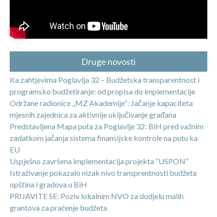
Druge novosti
Ka zahtjevima Poglavlja 32 – Budžetska transparentnost i
programsko budžetiranje: od propisa do implementacije
Održane radionice „MZ Akademije“: Jačanje kapaciteta
mjesnih zajednica za aktivnije uključivanje građana
Predstavljena Mapa puta za Poglavlje 32: BiH pred važnim
zadatkom jačanja sistema finansijske kontrole na putu ka
EU
Uspješno završena implementacija projekta “USPON”
Istraživanje pokazalo nizak nivo transprentnosti budžeta
opština i gradova u BiH
PRIJAVITE SE: Poziv lokalnim NVO za dodjelu malih
grantova za praćenje budžeta