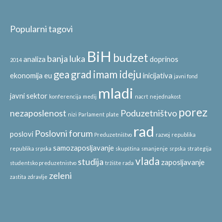
Popularni tagovi
BiH
budzet
banja luka
analiza
doprinos
2014
gea
grad
imam ideju
ekonomija
eu
inicijativa
javni fond
mladi
javni sektor
konferencija
medij
nacrt
nejednakost
porez
nezaposlenost
Poduzetništvo
nizi
Parlament
plate
rad
Poslovni forum
poslovi
Preduzetništvo
razvoj
republika
samozaposljavanje
republika srpska
skupština
smanjenje
srpska
strategija
vlada
studija
zaposljavanje
studentsko preduzetnistvo
tržište rada
zeleni
zastita
zdravlje