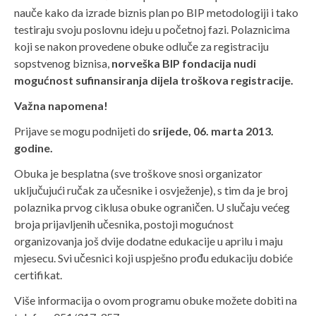
nauče kako da izrade biznis plan po BIP metodologiji i tako
testiraju svoju poslovnu ideju u početnoj fazi. Polaznicima
koji se nakon provedene obuke odluče za registraciju
sopstvenog biznisa,
n
orveška
BIP fondacija nudi
mogućnost sufinansiranja dijela troškova registracije.
Važna napomena!
Prijave se mogu podnijeti do
srijede, 06. marta 2013.
godine.
Obuka je besplatna (sve troškove snosi organizator
uključujući ručak za učesnike i osvježenje), s tim da je broj
polaznika prvog ciklusa obuke ograničen. U slučaju većeg
broja prijavljenih učesnika, postoji mogućnost
organizovanja još dvije dodatne edukacije u aprilu i maju
mjesecu. Svi učesnici koji uspješno prođu edukaciju dobiće
certifikat.
Više informacija o ovom programu obuke možete dobiti na