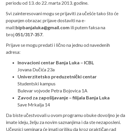
periodu od 13. do 22. marta 2013. godine.
Svi zainteresovani mogu se prijaviti za učešće tako što će
popunjen obrazac prijave dostaviti na e-
mail:
bipbanjaluka@gmail.com
ili putem faksa na
broj
051/317-357
.
Prijave se mogu predati i lično na jednu od navedenih
adresa:
Inovacioni centar Banja Luka – ICBL
Jovana Dučića 23a
Univerzitetsko preduzetnički centar
Studentski kampus
Bulevar vojvode Petra Bojovica 1A
Zavod za zapošljavanje – filijala Banja Luka
Save Mrkalja 14
Da biste učestvovali u ovom programu obuke dovoljno je da
imate ideju, želju za novim saznanjima i da ste nezaposleni.
Učesnici seminara će imati priliku da kroz praktičan rad