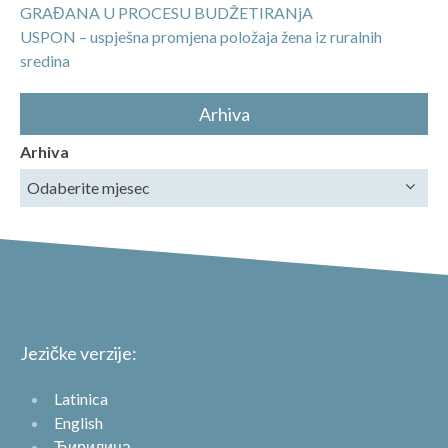
GRAĐANA U PROCESU BUDŽETIRANjA
USPON – uspješna promjena položaja žena iz ruralnih
sredina
Arhiva
Arhiva
Jezičke verzije:
Latinica
English
Ћирилица