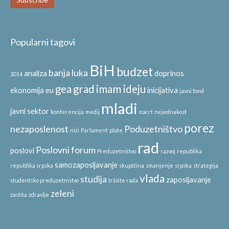
Popularni tagovi
BiH
budzet
banja luka
analiza
doprinos
2014
gea
grad
imam ideju
ekonomija
eu
inicijativa
javni fond
mladi
javni sektor
konferencija
medij
nacrt
nejednakost
porez
nezaposlenost
Poduzetništvo
nizi
Parlament
plate
rad
Poslovni forum
poslovi
Preduzetništvo
razvoj
republika
samozaposljavanje
republika srpska
skupština
smanjenje
srpska
strategija
vlada
studija
zaposljavanje
studentsko preduzetnistvo
tržište rada
zeleni
zastita
zdravlje