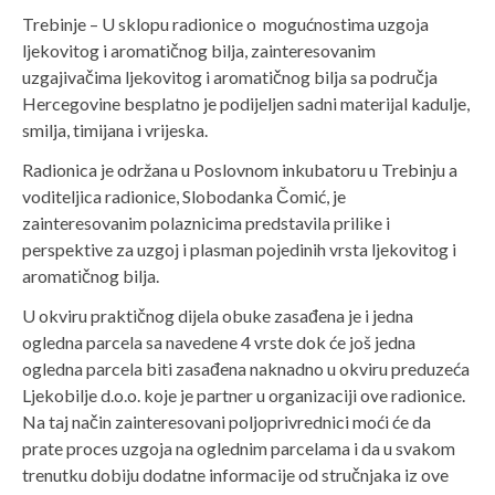
Trebinje – U sklopu radionice o mogućnostima uzgoja
ljekovitog i aromatičnog bilja, zainteresovanim
uzgajivačima ljekovitog i aromatičnog bilja sa područja
Hercegovine besplatno je podijeljen sadni materijal kadulje,
smilja, timijana i vrijeska.
Radionica je održana u Poslovnom inkubatoru u Trebinju a
voditeljica radionice, Slobodanka Čomić, je
zainteresovanim polaznicima predstavila prilike i
perspektive za uzgoj i plasman pojedinih vrsta ljekovitog i
aromatičnog bilja.
U okviru praktičnog dijela obuke zasađena je i jedna
ogledna parcela sa navedene 4 vrste dok će još jedna
ogledna parcela biti zasađena naknadno u okviru preduzeća
Ljekobilje d.o.o. koje je partner u organizaciji ove radionice.
Na taj način zainteresovani poljoprivrednici moći će da
prate proces uzgoja na oglednim parcelama i da u svakom
trenutku dobiju dodatne informacije od stručnjaka iz ove