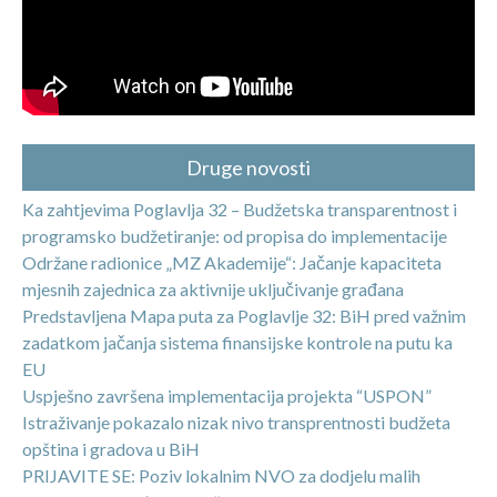
Druge novosti
Ka zahtjevima Poglavlja 32 – Budžetska transparentnost i
programsko budžetiranje: od propisa do implementacije
Održane radionice „MZ Akademije“: Jačanje kapaciteta
mjesnih zajednica za aktivnije uključivanje građana
Predstavljena Mapa puta za Poglavlje 32: BiH pred važnim
zadatkom jačanja sistema finansijske kontrole na putu ka
EU
Uspješno završena implementacija projekta “USPON”
Istraživanje pokazalo nizak nivo transprentnosti budžeta
opština i gradova u BiH
PRIJAVITE SE: Poziv lokalnim NVO za dodjelu malih