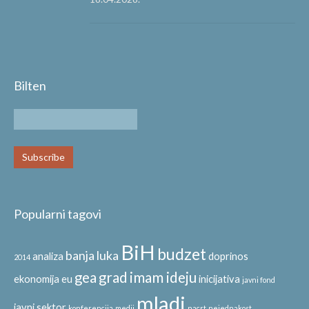
Bilten
Popularni tagovi
BiH
budzet
banja luka
analiza
doprinos
2014
gea
grad
imam ideju
ekonomija
eu
inicijativa
javni fond
mladi
javni sektor
konferencija
medij
nacrt
nejednakost