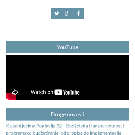
YouTube
Druge novosti
Ka zahtjevima Poglavlja 32 – Budžetska transparentnost i
programsko budžetiranje: od propisa do implementacije