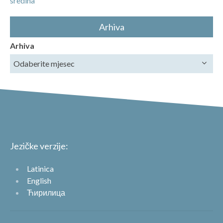
sredina
Arhiva
Arhiva
Jezičke verzije:
Latinica
English
Ћирилица