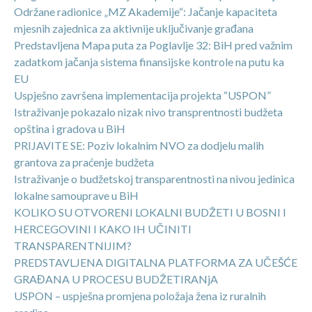
Održane radionice „MZ Akademije“: Jačanje kapaciteta
mjesnih zajednica za aktivnije uključivanje građana
Predstavljena Mapa puta za Poglavlje 32: BiH pred važnim
zadatkom jačanja sistema finansijske kontrole na putu ka
EU
Uspješno završena implementacija projekta “USPON”
Istraživanje pokazalo nizak nivo transprentnosti budžeta
opština i gradova u BiH
PRIJAVITE SE: Poziv lokalnim NVO za dodjelu malih
grantova za praćenje budžeta
Istraživanje o budžetskoj transparentnosti na nivou jedinica
lokalne samouprave u BiH
KOLIKO SU OTVORENI LOKALNI BUDŽETI U BOSNI I
HERCEGOVINI I KAKO IH UČINITI
TRANSPARENTNIJIM?
PREDSTAVLJENA DIGITALNA PLATFORMA ZA UČEŠĆE
GRAĐANA U PROCESU BUDŽETIRANjA
USPON – uspješna promjena položaja žena iz ruralnih