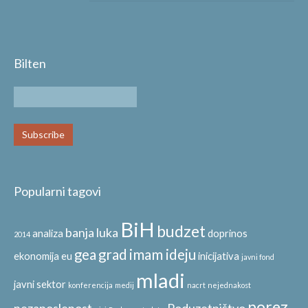
Bilten
Popularni tagovi
BiH
budzet
banja luka
analiza
doprinos
2014
gea
grad
imam ideju
ekonomija
eu
inicijativa
javni fond
mladi
javni sektor
konferencija
medij
nacrt
nejednakost
porez