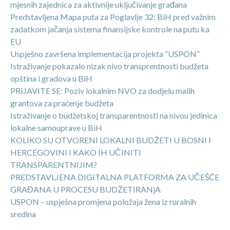
mjesnih zajednica za aktivnije uključivanje građana
Predstavljena Mapa puta za Poglavlje 32: BiH pred važnim
zadatkom jačanja sistema finansijske kontrole na putu ka
EU
Uspješno završena implementacija projekta “USPON”
Istraživanje pokazalo nizak nivo transprentnosti budžeta
opština i gradova u BiH
PRIJAVITE SE: Poziv lokalnim NVO za dodjelu malih
grantova za praćenje budžeta
Istraživanje o budžetskoj transparentnosti na nivou jedinica
lokalne samouprave u BiH
KOLIKO SU OTVORENI LOKALNI BUDŽETI U BOSNI I
HERCEGOVINI I KAKO IH UČINITI
TRANSPARENTNIJIM?
PREDSTAVLJENA DIGITALNA PLATFORMA ZA UČEŠĆE
GRAĐANA U PROCESU BUDŽETIRANjA
USPON – uspješna promjena položaja žena iz ruralnih
sredina