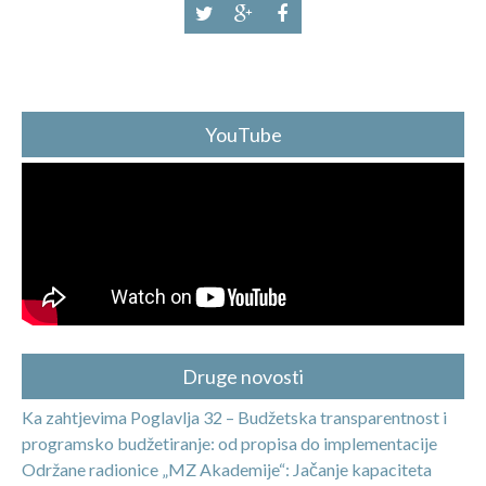
YouTube
Druge novosti
Ka zahtjevima Poglavlja 32 – Budžetska transparentnost i
programsko budžetiranje: od propisa do implementacije
Održane radionice „MZ Akademije“: Jačanje kapaciteta