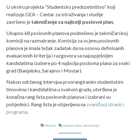
U okviru projekta “Studentsko preduzetništvo” koji
realizuje GEA – Centar za istraživanja i studije
završeno je
takmičenje za najbolji poslovni plan.
Ukupno 68 poslovnih planova podnešeno je takmičarskoj
komisiji na razmatranje. Komisija za ocjenu poslovnih
planova je imala težak zadatak da na osnovu definisanih
evaluacionih kriterija i razgovora sa najuspješnijim
kandidatima izabere po 4 najbolja poslovna plana za svaki
grad (Banjaluku, Sarajevo i Mostar).
Nakon održanog intervjua prvorangiranim studentskim
timovima i kandidatima u svakom gradu, utvrđena je
konačna rang lista poslovnih planova i izabrani su
pobjednici. Rang lista je objavljena na
zvaničnoj stranici
programa
.
Novosti
poslovni plan
,
takmicenje