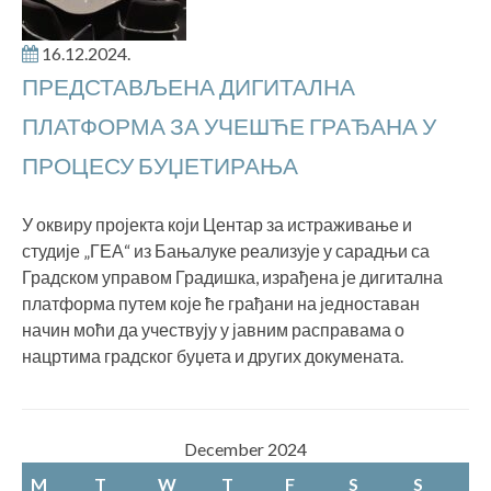
16.12.2024.
ПРЕДСТАВЉЕНА ДИГИТАЛНА
ПЛАТФОРМА ЗА УЧЕШЋЕ ГРАЂАНА У
ПРОЦЕСУ БУЏЕТИРАЊА
У оквиру пројекта који Центар за истраживање и
студије „ГЕА“ из Бањалуке реализује у сарадњи са
Градском управом Градишка, израђена је дигитална
платформа путем које ће грађани на једноставан
начин моћи да учествују у јавним расправама о
нацртима градског буџета и других докумената.
December 2024
M
T
W
T
F
S
S