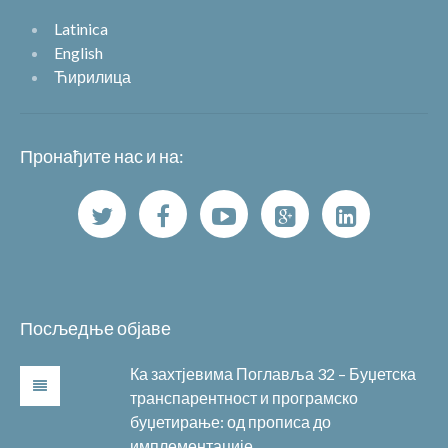
Latinica
English
Ћирилица
Пронађите нас и на:
Посљедње објаве
Ка захтјевима Поглавља 32 – Буџетска
транспарентност и програмско
буџетирање: од прописа до
имплементације