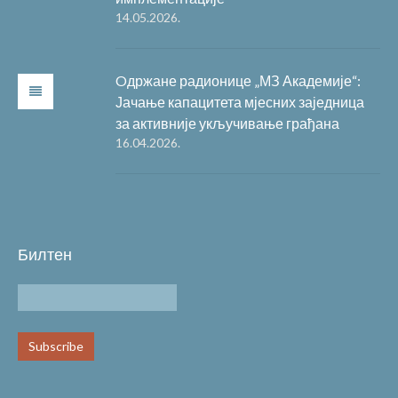
14.05.2026.
Oдржане радионице „МЗ Академије“:
Јачање капацитета мјесних заједница
за активније укључивање грађана
16.04.2026.
Билтен