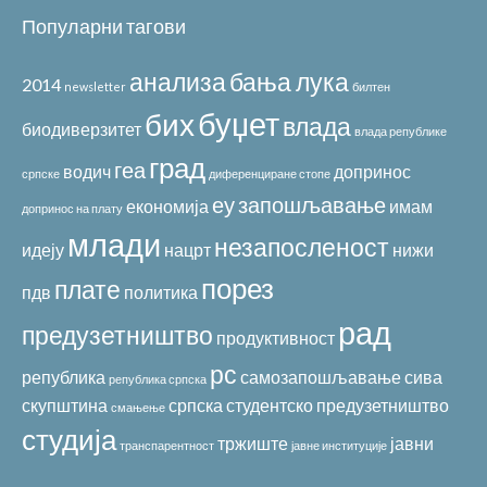
Популарни тагови
анализа
бања лука
2014
newsletter
билтен
буџет
бих
влада
биодиверзитет
влада републике
град
геа
водич
допринос
српске
диференциране стопе
еу
запошљавање
економија
имам
допринос на плату
млади
незапосленост
идеју
нацрт
нижи
порез
плате
пдв
политика
рад
предузетништво
продуктивност
рс
република
самозапошљавање
сива
република српска
скупштина
српска
студентско предузетништво
смањење
студија
тржиште
јавни
транспарентност
јавне институције