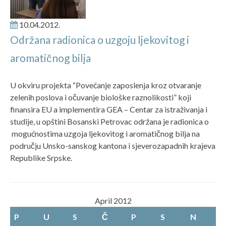
10.04.2012.
Održana radionica o uzgoju ljekovitog i
aromatičnog bilja
U okviru projekta “Povećanje zaposlenja kroz otvaranje
zelenih poslova i očuvanje biološke raznolikosti” koji
finansira EU a implementira GEA – Centar za istraživanja i
studije, u opštini Bosanski Petrovac održana je radionica o
mogućnostima uzgoja ljekovitog i aromatičnog bilja na
području Unsko-sanskog kantona i sjeverozapadnih krajeva
Republike Srpske.
April 2012
P
U
S
Č
P
S
N