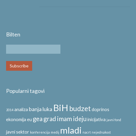
Bilten
Popularni tagovi
BiH
budzet
banja luka
analiza
doprinos
2014
gea
grad
imam ideju
ekonomija
eu
inicijativa
javni fond
mladi
javni sektor
konferencija
medij
nacrt
nejednakost